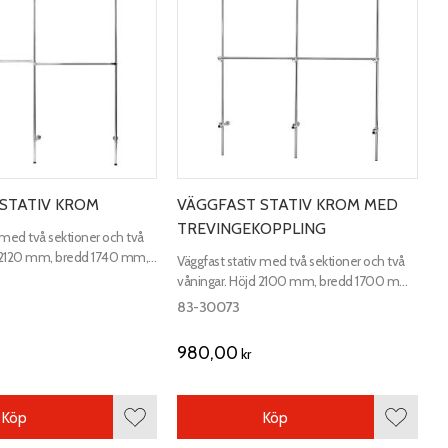
STATIV KROM
VÄGGFAST STATIV KROM MED
TREVINGEKOPPLING
 med två sektioner och två
d 2120 mm, bredd 1740 mm,
Väggfast stativ med två sektioner och två
våningar. Höjd 2100 mm, bredd 1700 mm,
djup 300 mm.
83-30073
980,00
kr
Köp
Köp
Lägg till i favoriter
Lägg till