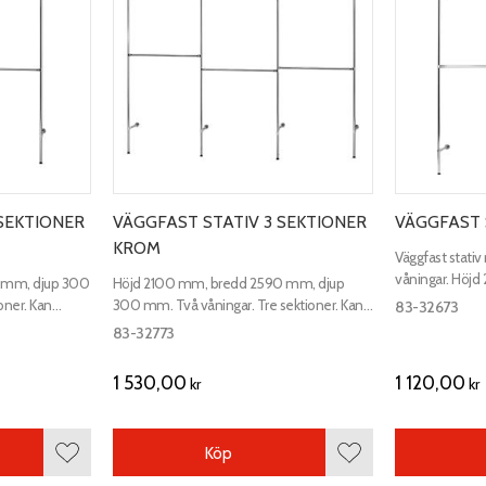
SEKTIONER
VÄGGFAST STATIV 3 SEKTIONER
VÄGGFAST 
KROM
Väggfast stativ
våningar. Höj
 mm, djup 300
Höjd 2100 mm, bredd 2590 mm, djup
djup 300 mm.​
oner. Kan
300 mm. Två våningar. Tre sektioner. Kan
83-32673
mpel på bilden.
byggas i andra mått. Prisexempel på bilden.
83-32773
1 530,00
1 120,00
kr
kr
Köp
Lägg till i favoriter
Lägg till i favoriter