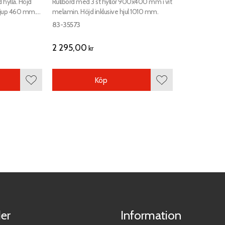
hylla. Höjd
Rullbord med 3 st hyllor 900x400 mm i vit
djup 460 mm.
melamin. Höjd inklusive hjul 1010 mm.
isexempel på
83-35573
2 295,00
kr
Köp
Lägg till i favoriter
Lägg till i favoriter
er
Information