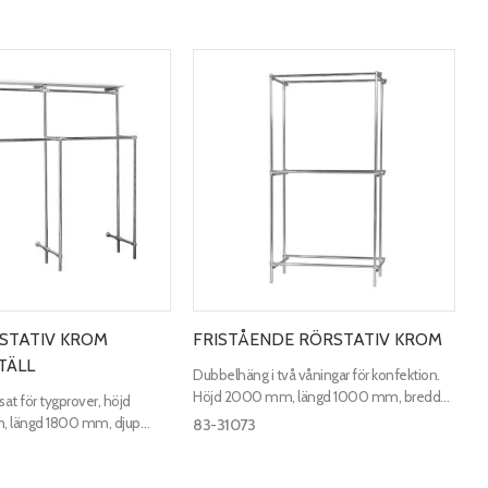
STATIV KROM
FRISTÅENDE RÖRSTATIV KROM
TÄLL
Dubbelhäng i två våningar för konfektion.
Höjd 2000 mm, längd 1000 mm, bredd
at för tygprover, höjd
600 mm.
, längd 1800 mm, djup
83-31073