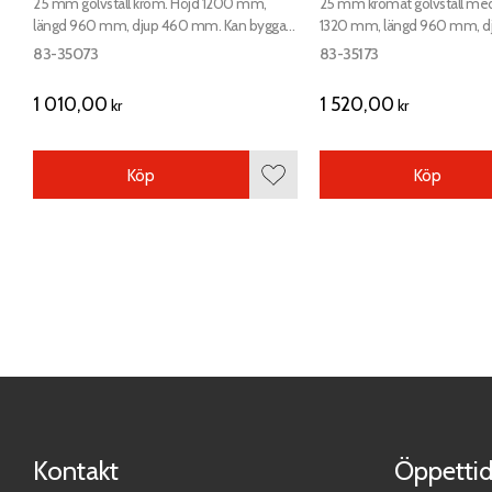
25 mm golvställ krom. Höjd 1200 mm,
25 mm kromat golvställ med 
längd 960 mm, djup 460 mm. Kan byggas i
1320 mm, längd 960 mm, 
andra mått. Prisexempel på bilden.
Kan byggas i andra mått. Pr
83-35073
83-35173
bilden.
1 010,00
1 520,00
kr
kr
Köp
Köp
Lägg till i favoriter
Kontakt
Öppettid