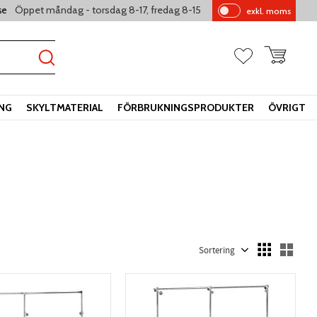
Öppet måndag - torsdag 8-17, fredag 8-15
se
exkl. moms
Pr
is
er
Kundvagn
Favoriter
vi
sa
s
ING
SKYLTMATERIAL
FÖRBRUKNINGSPRODUKTER
ÖVRIGT
Välj sortering
Välj