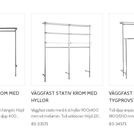
ROM MED
VÄGGFAST STATIV KROM MED
VÄGGFAST 
HYLLOR
TYGPROVS
h hängrör. Höjd
Väggfast stativ med 6 st hyllor 900x400
Två djup anpass
 djup 400
mm vit melamin​. Två sektioner. Höjd 2210
1800/1350 mm
mm.
mm, bredd 1910 mm, djup 450 mm
200/280 mm.
83-33573
83-34573