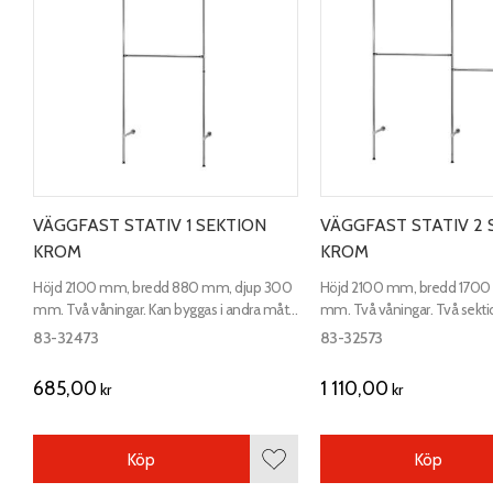
VÄGGFAST STATIV 1 SEKTION
VÄGGFAST STATIV 2 
KROM
KROM
Höjd 2100 mm, bredd 880 mm, djup 300
Höjd 2100 mm, bredd 1700
mm. Två våningar. Kan byggas i andra mått.
mm. Två våningar. Två sekti
Prisexempel på bilden.
byggas i andra mått. Prisexe
83-32473
83-32573
685,00
1 110,00
kr
kr
Köp
Köp
Lägg till i favoriter