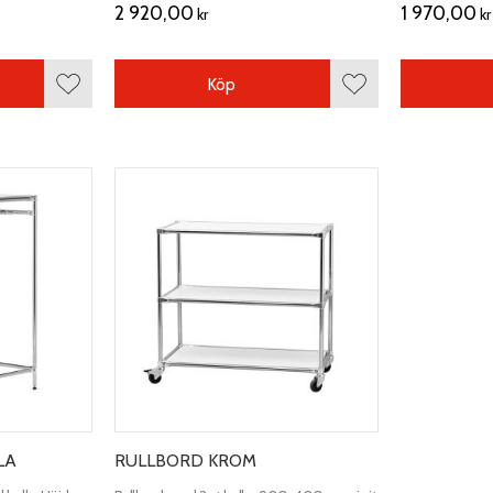
2 920,00
1 970,00
kr
kr
Köp
Lägg till i favoriter
Lägg till i favoriter
LA
RULLBORD KROM