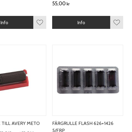
55,00
kr
Info
Info
Lägg till i favoriter
Lägg till
 TILL AVERY METO
FÄRGRULLE FLASH 626+1426
5/FRP