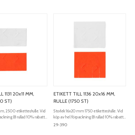
L 1131 20x11 MM,
ETIKETT TILL 1136 20x16 MM,
0 ST)
RULLE (1750 ST)
, 2500 etiketter/rulle. Vid
Storlek 16x20 mm 1750 etiketter/rulle. Vid
ckning (8 rullar) 10% rabatt,
köp av hel förpackning (8 rullar) 10% rabatt,
de färgrulle.
samt medföljande färgrulle.
29-390