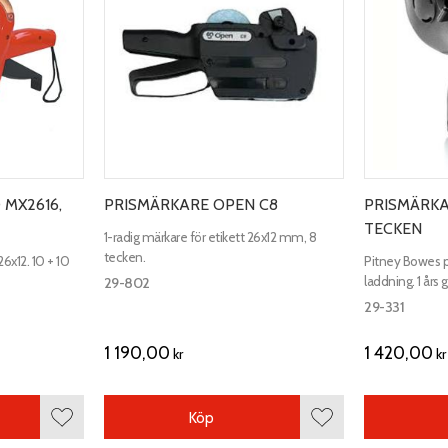
 MX2616,
PRISMÄRKARE OPEN C8
PRISMÄRKAR
TECKEN
1-radig märkare för etikett 26x12 mm, 8
tecken.
26x12. 10 + 10
Pitney Bowes p
laddning. 1 års 
29-802
Etikettstorlek 
29-331
1 190,00
1 420,00
kr
kr
Köp
Lägg till i favoriter
Lägg till i favoriter