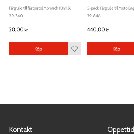
Färgrulle till fästpistol Monarch 1131/1136
5-pack. Färgrulle till Meto Ea
29-340
29-846
20,00
440,00
kr
kr
Köp
Köp
Lägg till i favoriter
Kontakt
Öppettid