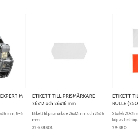
EXPERT M
ETIKETT TILL PRISMÄRKARE
ETIKETT TIL
26x12 och 26x16 mm
RULLE (250
 26x16 mm, 8+6
Etikett till prismärkare 26x12 mm och 26x16
Storlek 20x11 mm
mm.
köp av hel förpa
samt medföljan
32-538801.
29-380