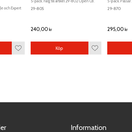
5-pack. Färg till artikel 29-802 Open C8.
5-pack. Passar
gle och Expert
29-805
29-870
240,00
295,00
kr
kr
Köp
Lägg till i favoriter
Lägg till i favoriter
er
Information