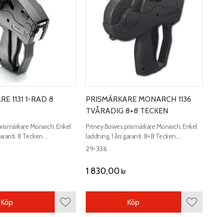
E 1131 1-RAD 8
PRISMÄRKARE MONARCH 1136
TVÅRADIG 8+8 TECKEN
rismärkare Monarch. Enkel
Pitney Bowes prismärkare Monarch. Enkel
garanti. 8 Tecken.
laddning. 1 års garanti. 8+8 Tecken.
20x11 mm.
Etikettstorlek 20x16 mm.
29-336
1 830,00
kr
Köp
Köp
Lägg till i favoriter
Lägg till