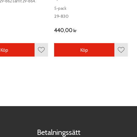
 29-862 samt 29-864.
5-pack
29-830
440,00
kr
Köp
Köp
Lägg till i favoriter
Lägg till
Betalningssätt