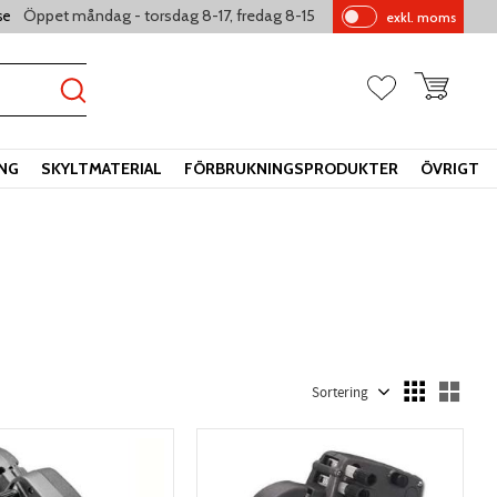
Öppet måndag - torsdag 8-17, fredag 8-15
se
exkl. moms
Pr
is
er
Kundvagn
Favoriter
vi
sa
s
ING
SKYLTMATERIAL
FÖRBRUKNINGSPRODUKTER
ÖVRIGT
Välj sortering
Välj