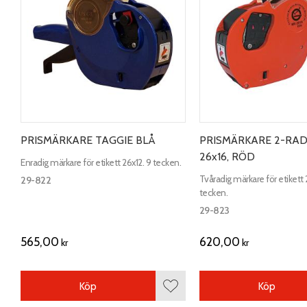
PRISMÄRKARE TAGGIE BLÅ
PRISMÄRKARE 2-RAD
26x16, RÖD
Enradig märkare för etikett 26x12. 9 tecken.
Tvåradig märkare för etikett 
29-822
tecken.
29-823
565,00
620,00
kr
kr
Köp
Köp
Lägg till i favoriter