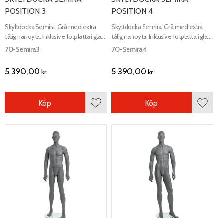
POSITION 3
POSITION 4
Skyltdocka Semira. Grå med extra
Skyltdocka Semira. Grå med extra
tålig nanoyta. Inklusive fotplatta i glas
tålig nanoyta. Inklusive fotplatta i glas
och fot samt vadfäste.
och fot samt vadfäste.
70-Semira3
70-Semira4
5 390,00
5 390,00
kr
kr
Köp
Köp
Lägg till i favoriter
Lägg 