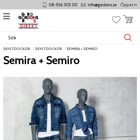
Öppet månda
08-556 305 00
info@gordons.se
Meny
Kundvag
Favoriter
SKYLTDOCKOR
SKYLTDOCKOR
SEMIRA + SEMIRO
Semira + Semiro