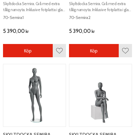
Skyltdocka Semira. Grå med extra
Skyltdocka Semira. Grå med extra
tålig nanoyta. Inklusive fotplatta i glas
tålig nanoyta. Inklusive fotplatta i glas
och fot samt vadfäste.
och fot samt vadfäste.
70-Semira1
70-Semira2
5 390,00
5 390,00
kr
kr
Köp
Köp
Lägg till i favoriter
Lägg 
SKYLTDOCKA SEMIRA
SKYLTDOCKA SEMIRA