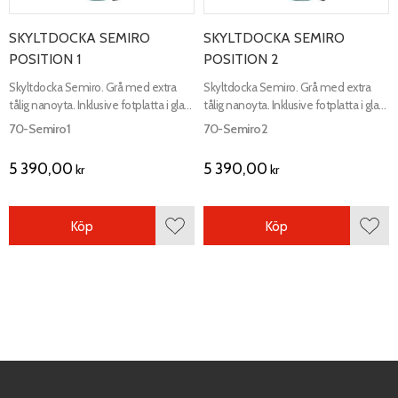
SKYLTDOCKA SEMIRO
SKYLTDOCKA SEMIRO
POSITION 1
POSITION 2
Skyltdocka Semiro. Grå med extra
Skyltdocka Semiro. Grå med extra
tålig nanoyta. Inklusive fotplatta i glas
tålig nanoyta. Inklusive fotplatta i glas
och fot samt vadfäste.
och fot samt vadfäste.
70-Semiro1
70-Semiro2
5 390,00
5 390,00
kr
kr
Köp
Köp
Lägg till i favoriter
Lägg 