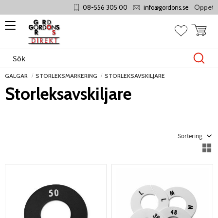
Öppet mån
08-556 305 00
info@gordons.se
Meny
Kundvag
Favoriter
GALGAR
STORLEKSMARKERING
STORLEKSAVSKILJARE
Storleksavskiljare
Välj sortering
V