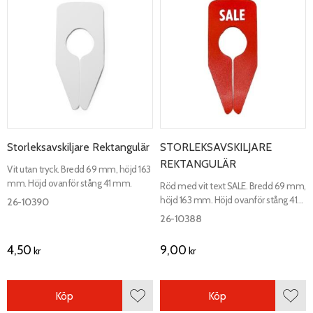
Storleksavskiljare Rektangulär
STORLEKSAVSKILJARE
REKTANGULÄR
Vit utan tryck. Bredd 69 mm, höjd 163
mm. Höjd ovanför stång 41 mm.
Röd med vit text SALE. Bredd 69 mm,
höjd 163 mm. Höjd ovanför stång 41
26-10390
mm.
26-10388
4,50
9,00
kr
kr
Köp
Köp
Lägg till i favoriter
Lägg 