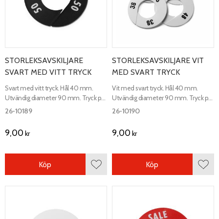
STORLEKSAVSKILJARE
STORLEKSAVSKILJARE VIT
SVART MED VITT TRYCK
MED SVART TRYCK
Svart med vitt tryck. Hål 40 mm.
Vit med svart tryck. Hål 40 mm.
Utvändig diameter 90 mm. Tryck på
Utvändig diameter 90 mm. Tryck på
båda sidor. Ange storlekar i
båda sidor. Ange storlekar i
26-10189
26-10190
meddelandefältet i kassan.
meddelandefältet i kassan.
9,00
9,00
kr
kr
Köp
Köp
Lägg till i favoriter
Lägg 