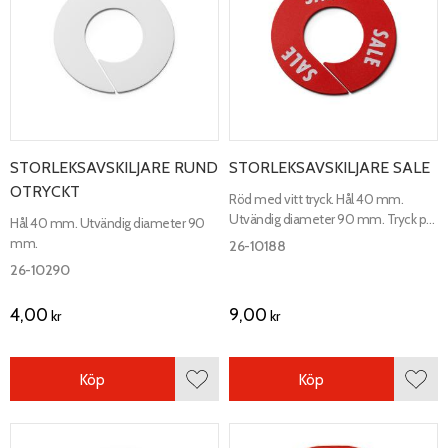
STORLEKSAVSKILJARE RUND
STORLEKSAVSKILJARE SALE
OTRYCKT
Röd med vitt tryck. Hål 40 mm.
Utvändig diameter 90 mm. Tryck på
Hål 40 mm. Utvändig diameter 90
båda sidor.
mm.
26-10188
26-10290
4,00
9,00
kr
kr
Köp
Köp
Lägg till i favoriter
Lägg 