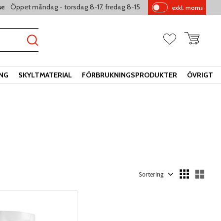
Öppet måndag - torsdag 8-17, fredag 8-15
se
exkl. moms
Pr
is
er
Kundvagn
Favoriter
vi
sa
s
ING
SKYLTMATERIAL
FÖRBRUKNINGSPRODUKTER
ÖVRIGT
Välj sortering
Välj