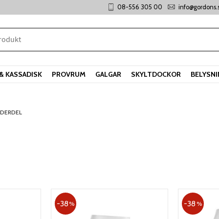
08-556 305 00
info@gordons.
& KASSADISK
PROVRUM
GALGAR
SKYLTDOCKOR
BELYSN
DERDEL
38
38
%
%