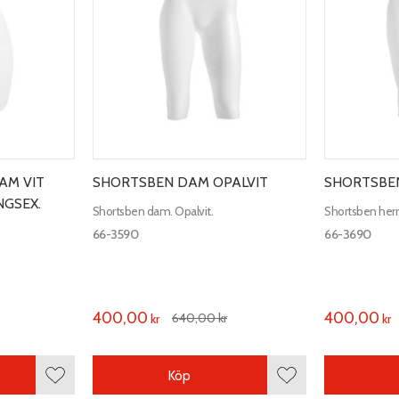
AM VIT
SHORTSBEN DAM OPALVIT
SHORTSBEN
NGSEX.
Shortsben dam. Opalvit.
Shortsben herr.
66-3590
66-3690
400,00
400,00
640,00
kr
kr
kr
Köp
Lägg till i favoriter
Lägg till i favoriter