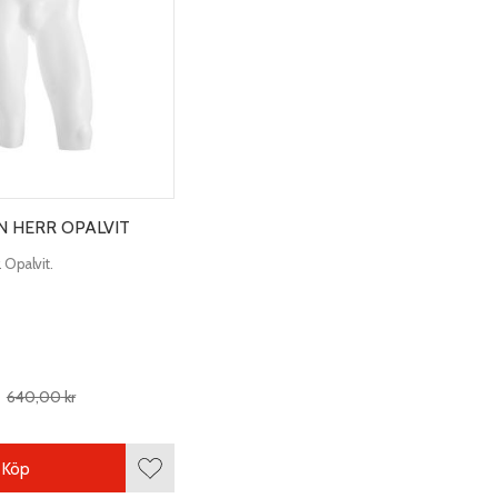
 HERR OPALVIT
 Opalvit.
640,00
kr
Köp
Lägg till i favoriter