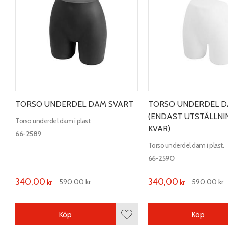
TORSO UNDERDEL DAM SVART
TORSO UNDERDEL D
(ENDAST UTSTÄLLNI
Torso underdel dam i plast.
KVAR)
66-2589
Torso underdel dam i plast.
66-2590
340,00
340,00
590,00
kr
590,00
kr
kr
kr
Köp
Köp
Lägg till i favoriter