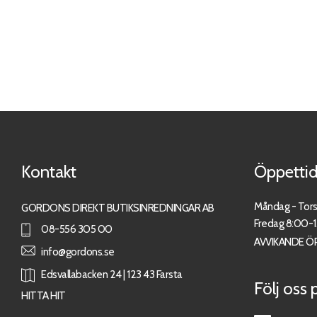
Kontakt
Öppettid
Måndag - Tor
GORDONS DIREKT BUTIKSINREDNINGAR AB
Fredag 8:00-
08-556 305 00
AVVIKANDE Ö
info@gordons.se
Edsvallabacken 24 | 123 43 Farsta
Följ oss 
HITTA HIT