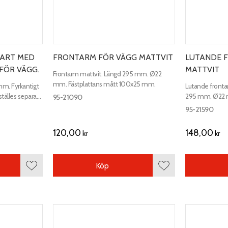
ART MED
FRONTARM FÖR VÄGG MATTVIT
LUTANDE 
FÖR VÄGG.
MATTVIT
Frontarm mattvit. Längd 295 mm. Ø22
mm. Fästplattans mått 100x25 mm.
m. Fyrkantigt
Lutande fronta
tälles separat.
295 mm. Ø22 m
95-21090
ill konsolerna.
10x25 mm.
95-21590
120,00
148,00
kr
kr
Köp
Lägg till i favoriter
Lägg till i favoriter