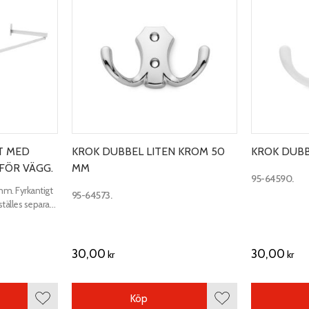
T MED
KROK DUBBEL LITEN KROM 50
KROK DUBB
FÖR VÄGG.
MM
95-64590.
m. Fyrkantigt
95-64573.
tälles separat.
ill konsolerna.
30,00
30,00
kr
kr
Köp
Lägg till i favoriter
Lägg till i favoriter