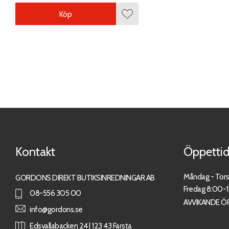
Köp
Lägg till i favoriter
Kontakt
Öppettid
Måndag - Tor
GORDONS DIREKT BUTIKSINREDNINGAR AB
Fredag 8:00-
08-556 305 00
AVVIKANDE Ö
info@gordons.se
Edsvallabacken 24 | 123 43 Farsta