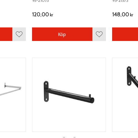
95-21073
95-21573
120,00
148,00
kr
kr
Köp
Lägg till i favoriter
Lägg till i favoriter