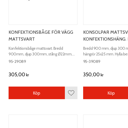
KONFEKTIONSBÅGE FÖR VÄGG
KONSOLPAR MATTSV
MATTSVART
KONFEKTIONSHÄNG. 
Konfektionsbåge mattsvart. Bredd
Bredd 900 mm, djup 300 m
900mm, djup 300mm, stång Ø22mm.
hängrör 25x25 mm. Hylla bes
Fästplattans mått 100x25 mm.
Vid köp av hyllor ingår skruv t
95-29089
95-39089
305,00
350,00
kr
kr
Köp
Köp
Lägg till i favoriter