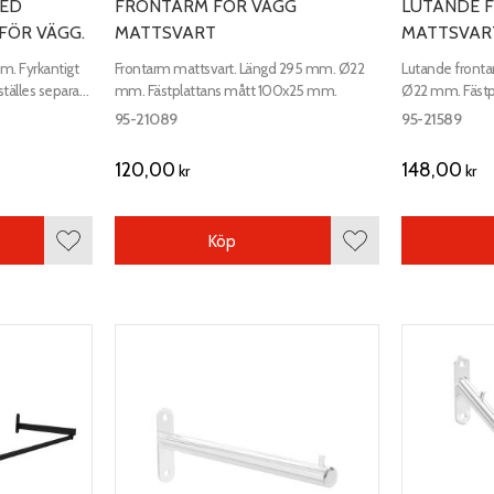
MED
FRONTARM FÖR VÄGG
LUTANDE 
FÖR VÄGG.
MATTSVART
MATTSVAR
 Fyrkantigt
Frontarm mattsvart. Längd 295 mm. Ø22
Lutande front
mm. Fästplattans mått 100x25 mm.
Ø22 mm. Fästp
ill konsolerna.
95-21089
95-21589
120,00
148,00
kr
kr
Köp
Lägg till i favoriter
Lägg till i favoriter