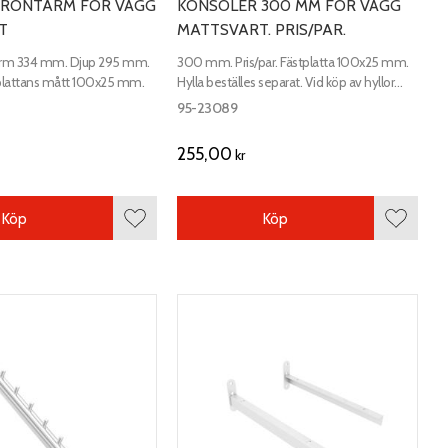
FRONTARM FÖR VÄGG
KONSOLER 300 MM FÖR VÄGG
T
MATTSVART. PRIS/PAR.
arm 334 mm. Djup 295 mm.
300 mm. Pris/par. Fästplatta 100x25 mm.
lattans mått 100x25 mm.
Hylla beställes separat. Vid köp av hyllor
ingår skruv till konsolerna.
95-23089
255,00
kr
Köp
Köp
Lägg till i favoriter
Lägg till