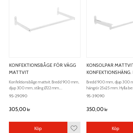
KONFEKTIONSBÅGE FÖR VÄGG
KONSOLPAR MATTVI
MATTVIT
KONFEKTIONSHÄNG. 
Konfektionsbåge mattvit. Bredd 900 mm,
Bredd 900 mm, djup 300 m
djup 300 mm, stång Ø22 mm.
hängrör 25x25 mm. Hylla bes
Fästplattornas mått 100x25 mm.
Vid köp av hyllor ingår skruv t
95-29090
95-39090
305,00
350,00
kr
kr
Köp
Köp
Lägg till i favoriter