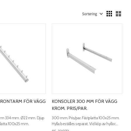
Välj sortering
Välj
FRONTARM FÖR VÄGG
KONSOLER 300 MM FÖR VÄGG
KROM. PRIS/PAR.
arm 334 mm. Ø22 mm. Djup
300 mm. Pris/par. Fästplatta 100x25 mm.
latta 100x25 mm.
Hylla beställes separat. Vid köp av hyllor
ingår skruv till konsolerna.