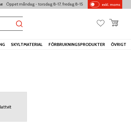
Öppet måndag - torsdag 8-17, fredag 8-15
se
exkl. moms
Pr
is
er
Kundvagn
Favoriter
vi
sa
s
ING
SKYLTMATERIAL
FÖRBRUKNINGSPRODUKTER
ÖVRIGT
attvit