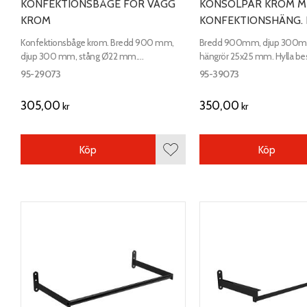
KONFEKTIONSBÅGE FÖR VÄGG
KONSOLPAR KROM 
KROM
KONFEKTIONSHÄNG. 
Konfektionsbåge krom. Bredd 900 mm,
Bredd 900mm, djup 300mm.
djup 300 mm, stång Ø22 mm.
hängrör 25x25 mm. Hylla beställes separat.
Fästplattornas mått 100x25 mm.
Vid köp av hyllor ingår skruv t
95-29073
95-39073
305,00
350,00
kr
kr
Köp
Köp
Lägg till i favoriter