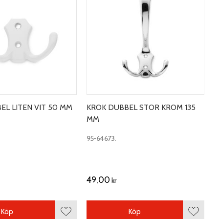
EL LITEN VIT 50 MM
KROK DUBBEL STOR KROM 135
MM
95-64673.
49,00
kr
Köp
Köp
Lägg till i favoriter
Lägg till