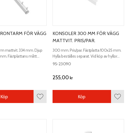
FRONTARM FÖR VÄGG
KONSOLER 300 MM FÖR VÄGG
MATTVIT. PRIS/PAR.
rm mattvit. 334 mm. Djup
300 mm. Pris/par. Fästplatta 100x25 mm.
m. Fästplattans mått
Hylla beställes separat. Vid köp av hyllor
ingår skruv till konsolerna.
95-23090
255,00
kr
Köp
Köp
Lägg till i favoriter
Lägg till