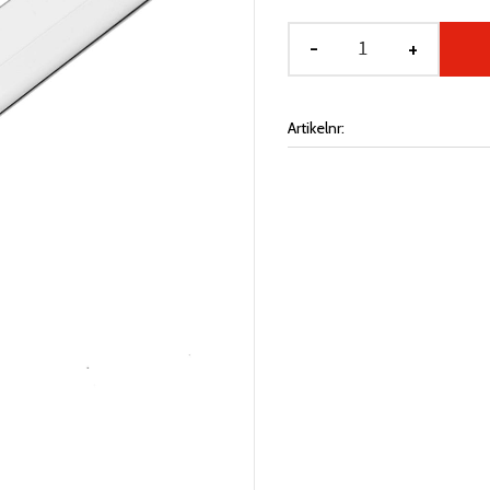
-
+
Artikelnr