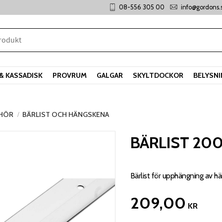
08-556 305 00
info@gordons.
& KASSADISK
PROVRUM
GALGAR
SKYLTDOCKOR
BELYSN
EHÖR
BÄRLIST OCH HÄNGSKENA
BÄRLIST 20
Bärlist för upphängning av 
209,00
KR