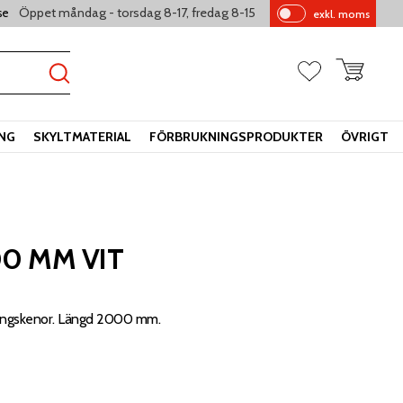
Öppet måndag - torsdag 8-17, fredag 8-15
se
exkl. moms
Pr
is
er
Kundvagn
Favoriter
vi
sa
s
ING
SKYLTMATERIAL
FÖRBRUKNINGSPRODUKTER
ÖVRIGT
00 MM VIT
hängskenor. Längd 2000 mm.