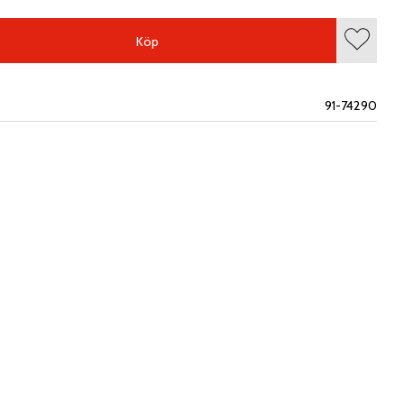
Köp
Lägg till
91-74290