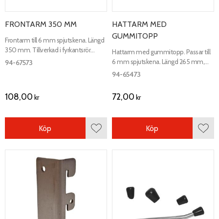
FRONTARM 350 MM
HATTARM MED
GUMMITOPP
Frontarm till 6 mm spjutskena. Längd
350 mm. Tillverkad i fyrkantsrör
Hattarm med gummitopp. Passar till
10x20 mm.
6 mm spjutskena. Längd 265 mm,
94-67573
höjd 180 mm. Zink
94-65473
108,00
72,00
kr
kr
Köp
Köp
Lägg till i favoriter
Lägg 