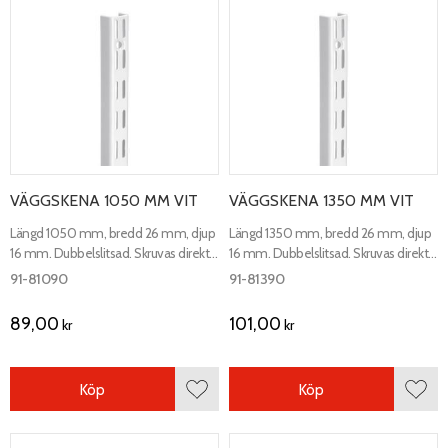
VÄGGSKENA 1050 MM VIT
VÄGGSKENA 1350 MM VIT
Längd 1050 mm, bredd 26 mm, djup
Längd 1350 mm, bredd 26 mm, djup
16 mm. Dubbelslitsad. Skruvas direkt i
16 mm. Dubbelslitsad. Skruvas direkt i
vägg.
vägg.
91-81090
91-81390
89,00
101,00
kr
kr
Köp
Köp
Lägg till i favoriter
Lägg 