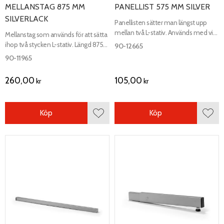
MELLANSTAG 875 MM
PANELLIST 575 MM SILVER
SILVERLACK
Panellisten sätter man längst upp
mellan två L-stativ. Används med vit
Mellanstag som används för att sätta
melaminrygg. Längd 575 mm.
ihop två stycken L-stativ. Längd 875
90-12665
mm, höjd 335 mm, djup 20 mm.
90-11965
260,00
105,00
kr
kr
Köp
Köp
Lägg till i favoriter
Lägg 