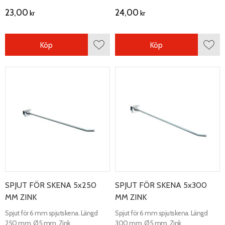
23,00
24,00
kr
kr
Köp
Köp
Lägg till i favoriter
Lägg 
SPJUT FÖR SKENA 5x250
SPJUT FÖR SKENA 5x300
MM ZINK
MM ZINK
Spjut för 6 mm spjutskena. Längd
Spjut för 6 mm spjutskena. Längd
250 mm. Ø5 mm. Zink.
300 mm. Ø5 mm. Zink.