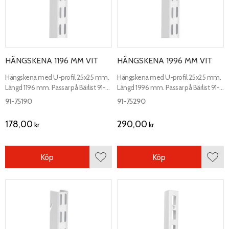
HÄNGSKENA 1196 MM VIT
HÄNGSKENA 1996 MM VIT
Hängskena med U-profil 25x25 mm.
Hängskena med U-profil 25x25 mm.
Längd 1196 mm. Passar på Bärlist 91-
Längd 1996 mm. Passar på Bärlist 91-
74290.
74290.
91-75190
91-75290
178,00
290,00
kr
kr
Köp
Köp
Lägg till i favoriter
Lägg 