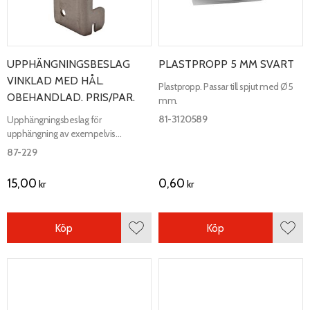
UPPHÄNGNINGSBESLAG
PLASTPROPP 5 MM SVART
VINKLAD MED HÅL.
Plastpropp. Passar till spjut med Ø5
OBEHANDLAD. PRIS/PAR.
mm.
81-3120589
Upphängningsbeslag för
upphängning av exempelvis
spårpanel och skivor på
87-229
väggskena/hängskena/L-stativ.
15,00
0,60
kr
kr
Köp
Köp
Lägg till i favoriter
Lägg 