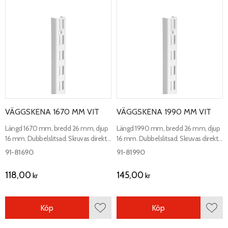
VÄGGSKENA 1670 MM VIT
VÄGGSKENA 1990 MM VIT
Längd 1670 mm, bredd 26 mm, djup
Längd 1990 mm, bredd 26 mm, djup
16 mm. Dubbelslitsad. Skruvas direkt i
16 mm. Dubbelslitsad. Skruvas direkt i
vägg.
vägg.
91-81690
91-81990
118,00
145,00
kr
kr
Köp
Köp
Lägg till i favoriter
Lägg 