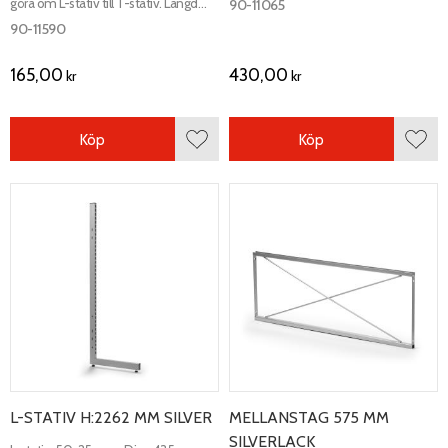
göra om L-stativ till T-stativ. Längd
90-11065
380 mm.
90-11590
165,00
430,00
kr
kr
Köp
Köp
Lägg till i favoriter
Lägg 
L-STATIV H:2262 MM SILVER
MELLANSTAG 575 MM
SILVERLACK