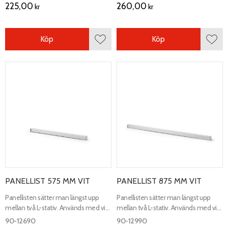
225,00
260,00
kr
kr
Köp
Köp
Lägg till i favoriter
Lägg 
PANELLIST 575 MM VIT
PANELLIST 875 MM VIT
Panellisten sätter man längst upp
Panellisten sätter man längst upp
mellan två L-stativ. Används med vit
mellan två L-stativ. Används med vit
melaminrygg. Längd 575 mm.
melaminrygg. Längd 875 mm.
90-12690
90-12990