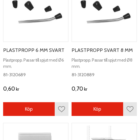
PLASTPROPP 6 MM SVART
PLASTPROPP SVART 8 MM
Plastpropp. Passar till spjut med Ø6
Plastpropp. Passar till spjut med Ø8
mm.
mm.
81-3120689
81-3120889
0,60
0,70
kr
kr
Köp
Köp
Lägg till i favoriter
Lägg 