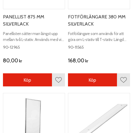
PANELLIST 875 MM
FOTFÖRLÄNGARE 380 MM
SILVERLACK
SILVERLACK
Panellisten sätter man längst upp
Fotförlängare som används för att
mellan två L-stativ. Används med vit
göra om L-stativ till T-stativ. Längd
melaminrygg. Längd 875 mm.
380 mm.
90-12965
90-11565
80,00
168,00
kr
kr
Köp
Köp
Lägg till i favoriter
Lägg 