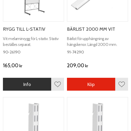
RYGG TILL L-STATIV
BÄRLIST 2000 MM VIT
Vit melaminrygg för L-stativ. Stativ
Bärlist för upphängning av
beställes separat.
hängskenor. Längd 2000 mm.
90-26190
91-74290
165,00
209,00
kr
kr
Info
Köp
Lägg till i favoriter
Lägg 