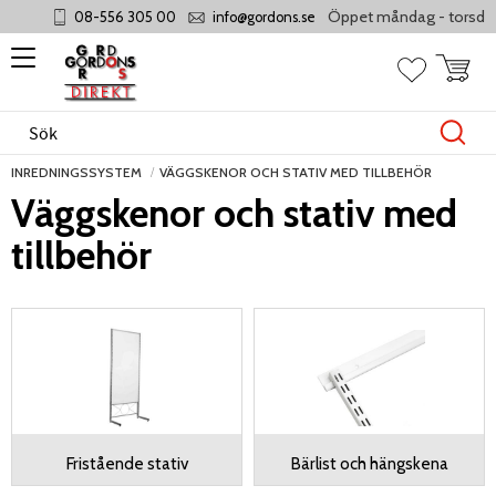
Öppet måndag - torsdag 8-17, fr
08-556 305 00
info@gordons.se
Meny
Kundvag
Favoriter
INREDNINGSSYSTEM
VÄGGSKENOR OCH STATIV MED TILLBEHÖR
Väggskenor och stativ med
tillbehör
Fristående stativ
Bärlist och hängskena