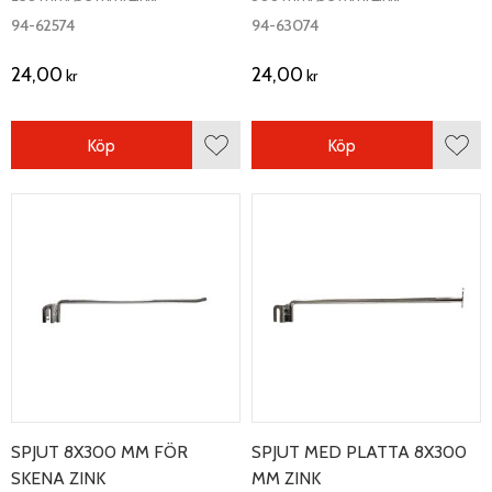
94-62574
94-63074
24,00
24,00
kr
kr
Köp
Köp
Lägg till i favoriter
Lägg 
SPJUT 8X300 MM FÖR
SPJUT MED PLATTA 8X300
SKENA ZINK
MM ZINK