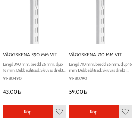
VÄGGSKENA 390 MM VIT
VÄGGSKENA 710 MM VIT
Längd 390 mm, bredd 26 mm, djup
Längd 710 mm, bredd 26 mm, djup 16
16 mm. Dubbelslitsad. Skruvas direkt i
mm. Dubbelslitsad. Skruvas direkt i
vägg.
vägg.
91-80490
91-80790
43,00
59,00
kr
kr
Köp
Köp
Lägg till i favoriter
Lägg 