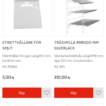
ETIKETTHÅLLARE FÖR
TRÅDHYLLA 898X320 MM
SPJUT
SILVERLACK
Etiketthållare för spjut. Längd 80 mm,
Silverlackad trådhylla. Längd 898 mm,
bredd 26 mm.
djup 320 mm. Lösa konsoler i
silverlack ingår.
93-79080
93-493
5,00
310,00
kr
kr
Köp
Köp
Lägg till i favoriter
Lägg 