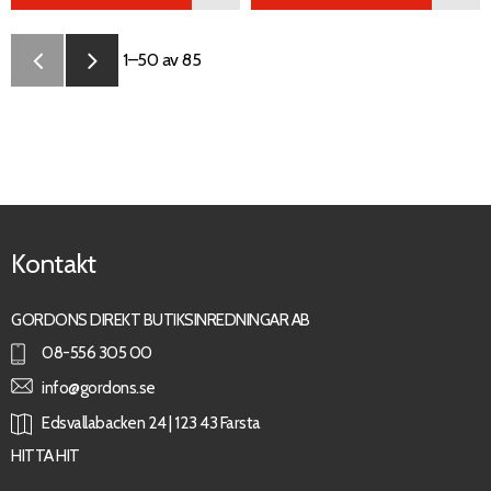
1–
50
av
85
Kontakt
GORDONS DIREKT BUTIKSINREDNINGAR AB
08-556 305 00
info@gordons.se
Edsvallabacken 24 | 123 43 Farsta
HITTA HIT