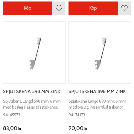
Köp
Köp
Lägg till i favoriter
Lägg 
SPJUTSKENA 598 MM ZINK
SPJUTSKENA 898 MM ZINK
Spjutskena. Längd 598 mm. 6 mm
Spjutskena. Längd 898 mm. 6 mm
med beslag. Passar till slitsskenor.
med beslag. Passar till slitsskenor.
94-45573
94-74173
83,00
90,00
kr
kr