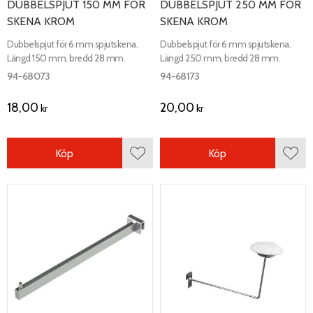
DUBBELSPJUT 150 MM FÖR
DUBBELSPJUT 250 MM FÖR
SKENA KROM
SKENA KROM
Dubbelspjut för 6 mm spjutskena.
Dubbelspjut för 6 mm spjutskena.
Längd 150 mm, bredd 28 mm.
Längd 250 mm, bredd 28 mm.
94-68073
94-68173
18,00
20,00
kr
kr
Köp
Köp
Lägg till i favoriter
Lägg 