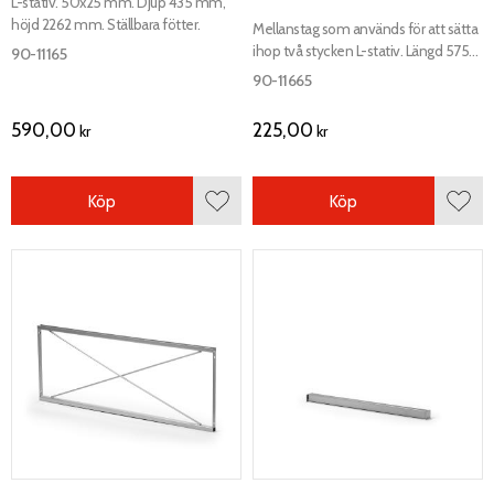
L-stativ. 50x25 mm. Djup 435 mm,
höjd 2262 mm. Ställbara fötter.
Mellanstag som används för att sätta
ihop två stycken L-stativ. Längd 575
90-11165
mm, höjd 335 mm, djup 20 mm.
90-11665
590,00
225,00
kr
kr
Köp
Köp
Lägg till i favoriter
Lägg 