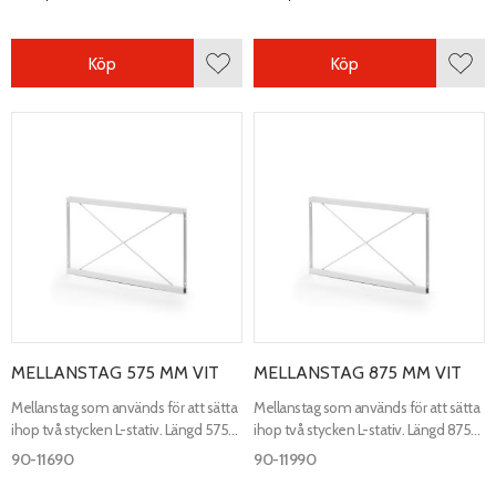
Köp
Köp
Lägg till i favoriter
Lägg 
MELLANSTAG 575 MM VIT
MELLANSTAG 875 MM VIT
Mellanstag som används för att sätta
Mellanstag som används för att sätta
ihop två stycken L-stativ. Längd 575
ihop två stycken L-stativ. Längd 875
mm, höjd 335 mm, djup 20 mm.
mm, höjd 335 mm, djup 20 mm.
90-11690
90-11990