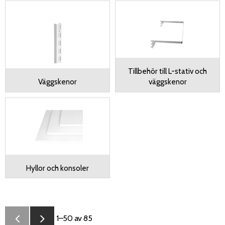
Tillbehör till L-stativ och
Väggskenor
väggskenor
Hyllor och konsoler
1–
50
av
85