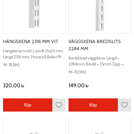
HÄNGSKENA 2316 MM VIT
VÄGGSKENA BREDSLITS
2284 MM
Hängskena med U-profil 25x25 mm.
Längd 2316 mm. Passar på Bärlist 91-
Bredslitsad väggskena. Längd =
74290.
2284mm. Bredd = 25mm. Djup =
91-75390
22mm.
91-72090
320,00
149,00
kr
kr
Köp
Köp
Lägg till i favoriter
Lägg 