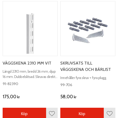
VÄGGSKENA 2310 MM VIT
SKRUVSATS TILL
VÄGGSKENA OCH BÄRLIST
Längd 2310 mm, bredd 26 mm, djup
16 mm. Dubbelslitsad. Skruvas direkt i
Innehåller fyra skruv + fyra plugg.
vägg.
91-82390
99-706
175,00
58,00
kr
kr
Köp
Köp
Lägg till i favoriter
Lägg 