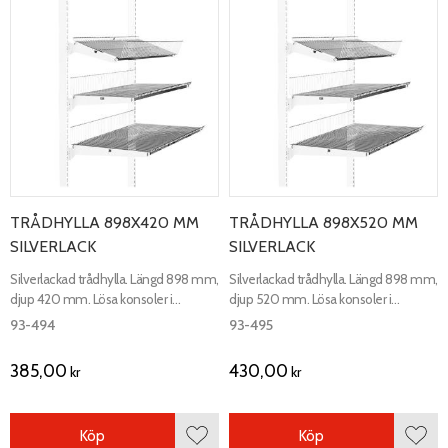
TRÅDHYLLA 898X420 MM
TRÅDHYLLA 898X520 MM
SILVERLACK
SILVERLACK
Silverlackad trådhylla. Längd 898 mm,
Silverlackad trådhylla. Längd 898 mm,
djup 420 mm. Lösa konsoler i
djup 520 mm. Lösa konsoler i
silverlack ingår.
silverlack ingår.
93-494
93-495
385,00
430,00
kr
kr
Köp
Köp
Lägg till i favoriter
Lägg 