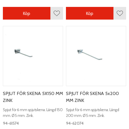
Köp
Köp
Lägg till i favoriter
Lägg 
SPJUT FÖR SKENA 5X150 MM
SPJUT FÖR SKENA 5x200
ZINK
MM ZINK
Spjut för 6 mm spjutskena. Längd 150
Spjut för 6 mm spjutskena. Längd
mm. Ø5 mm. Zink.
200 mm. Ø5 mm. Zink.
94-61574
94-62074