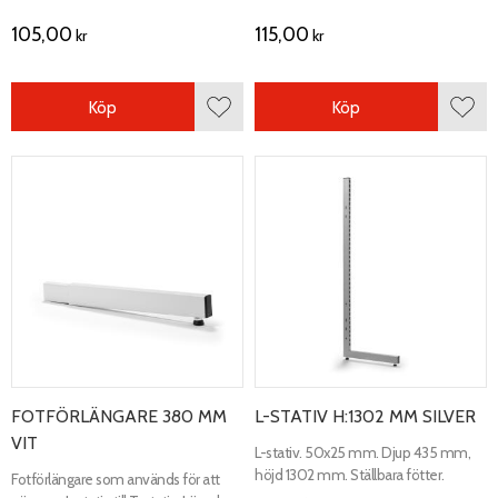
105,00
115,00
kr
kr
Köp
Köp
Lägg till i favoriter
Lägg 
FOTFÖRLÄNGARE 380 MM
L-STATIV H:1302 MM SILVER
VIT
L-stativ. 50x25 mm. Djup 435 mm,
höjd 1302 mm. Ställbara fötter.
Fotförlängare som används för att