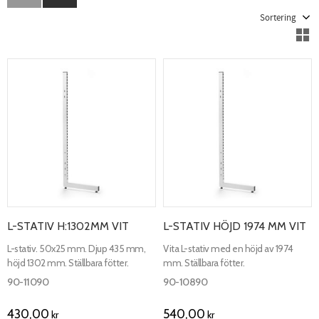
Välj sortering
V
L-STATIV H:1302MM VIT
L-STATIV HÖJD 1974 MM VIT
L-stativ. 50x25 mm. Djup 435 mm,
Vita L-stativ med en höjd av 1974
höjd 1302 mm. Ställbara fötter.
mm. Ställbara fötter.
90-11090
90-10890
430,00
540,00
kr
kr