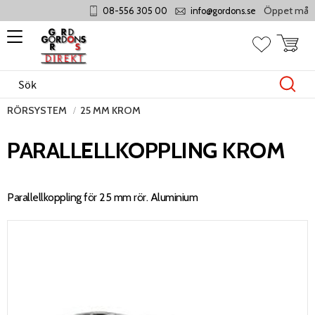
Öppet måndag -
08-556 305 00
info@gordons.se
Meny
Kundvag
Favoriter
RÖRSYSTEM
25 MM KROM
PARALLELLKOPPLING KROM
Parallellkoppling för 25 mm rör. Aluminium