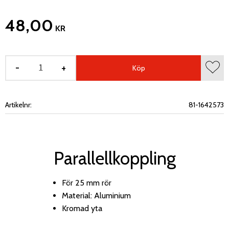
48,00
KR
-
+
Köp
Lägg 
Artikelnr
81-1642573
Parallellkoppling
För 25 mm rör
Material: Aluminium
Kromad yta