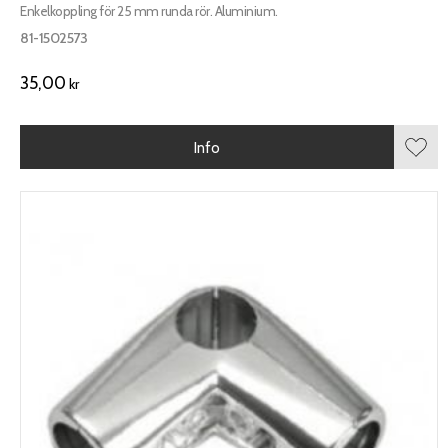
Enkelkoppling för 25 mm runda rör. Aluminium.
81-1502573
35,00
kr
Info
Lägg 