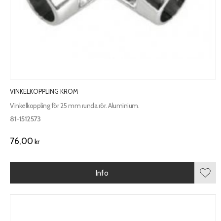
VINKELKOPPLING KROM
Vinkelkoppling för 25 mm runda rör. Aluminium.
81-1512573
76,00
kr
Info
Lägg 