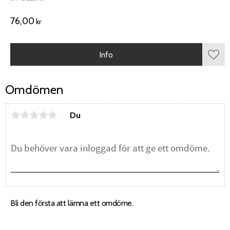
76,00
kr
Info
Lägg 
Omdömen
Du
Bli den första att lämna ett omdöme.