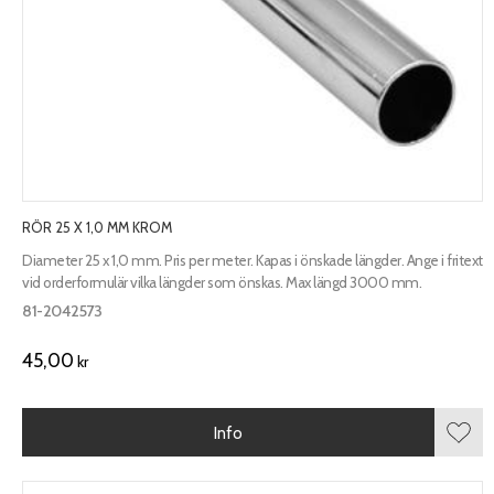
RÖR 25 X 1,0 MM KROM
Diameter 25 x 1,0 mm. Pris per meter. Kapas i önskade längder. Ange i fritext
vid orderformulär vilka längder som önskas. Max längd 3000 mm.
81-2042573
45,00
kr
Info
Lägg 