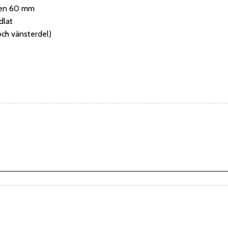
len 60 mm
dlat
och vänsterdel)