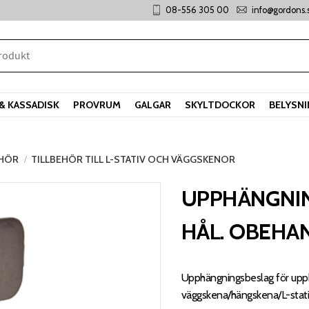
08-556 305 00
info@gordons.
& KASSADISK
PROVRUM
GALGAR
SKYLTDOCKOR
BELYSN
EHÖR
TILLBEHÖR TILL L-STATIV OCH VÄGGSKENOR
UPPHÄNGNIN
HÅL. OBEHAN
Upphängningsbeslag för upph
väggskena/hängskena/L-stati