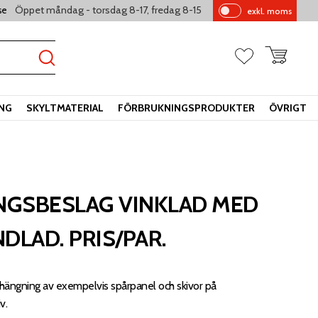
Öppet måndag - torsdag 8-17, fredag 8-15
se
exkl. moms
Pr
is
er
Kundvagn
Favoriter
vi
sa
s
ING
SKYLTMATERIAL
FÖRBRUKNINGSPRODUKTER
ÖVRIGT
GSBESLAG VINKLAD MED
DLAD. PRIS/PAR.
ängning av exempelvis spårpanel och skivor på
v.