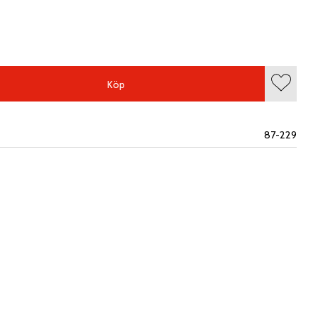
Köp
Lägg till
87-229