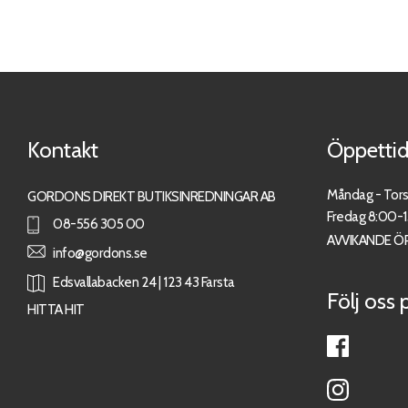
Kontakt
Öppettid
Måndag - Tor
GORDONS DIREKT BUTIKSINREDNINGAR AB
Fredag 8:00-
08-556 305 00
AVVIKANDE Ö
info@gordons.se
Edsvallabacken 24 | 123 43 Farsta
Följ oss 
HITTA HIT