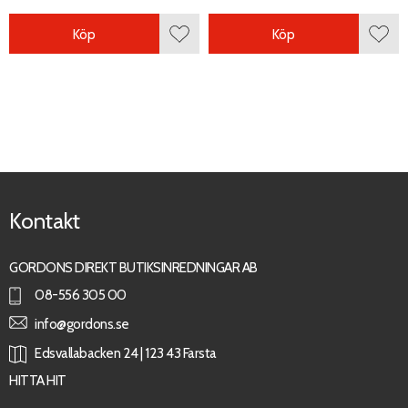
Köp
Köp
Lägg till i favoriter
Lägg 
Kontakt
GORDONS DIREKT BUTIKSINREDNINGAR AB
08-556 305 00
info@gordons.se
Edsvallabacken 24 | 123 43 Farsta
HITTA HIT