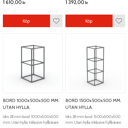
1 610,00
1 392,00
kr
kr
Köp
Köp
Lägg till i favoriter
Lägg 
BORD 1000x500x500 MM.
BORD 1500x500x500 MM.
UTAN HYLLA.
UTAN HYLLA.
Idro 28 mm bord. 1000x500x500
Idro 28 mm bord. 1500x500x500
mm. Utan hylla. Inklusive hyllbärare.
mm. Utan hylla. Inklusive hyllbärare.