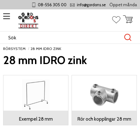
Öppet måndag - torsd
08-556 305 00
info@gordons.se
Meny
Kundvag
Favoriter
RÖRSYSTEM
28 MM IDRO ZINK
28 mm IDRO zink
Exempel 28 mm
Rör och kopplingar 28 mm