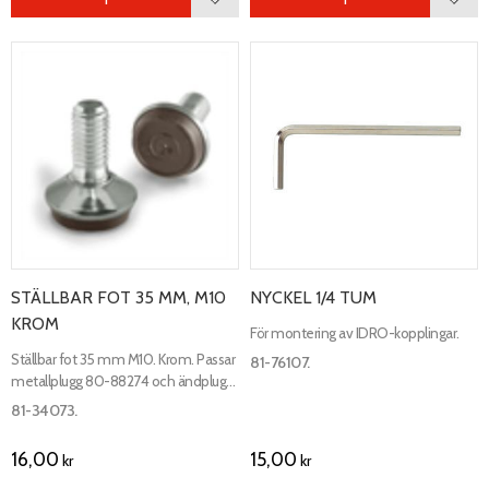
Lägg till i favoriter
Lägg 
STÄLLBAR FOT 35 MM, M10
NYCKEL 1/4 TUM
KROM
För montering av IDRO-kopplingar.
Ställbar fot 35 mm M10. Krom. Passar
81-76107.
metallplugg 80-88274 och ändplugg
80-88189.
81-34073.
16,00
15,00
kr
kr