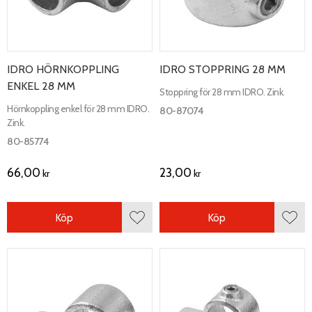
IDRO HÖRNKOPPLING
IDRO STOPPRING 28 MM
ENKEL 28 MM
Stoppring för 28 mm IDRO. Zink.
Hörnkoppling enkel för 28 mm IDRO.
80-87074
Zink.
80-85774
66,00
23,00
kr
kr
Köp
Köp
Lägg till i favoriter
Lägg 