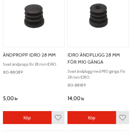
ÄNDPROPP IDRO 28 MM
IDRO ÄNDPLUGG 28 MM
FÖR M10 GÄNGA
Svart ändpropp för 28 mm IDRO.
Svart ändplugg med M10 gänga. För
80-88089
28 mm IDRO.
80-88189
5,00
14,00
kr
kr
Köp
Köp
Lägg till i favoriter
Lägg 