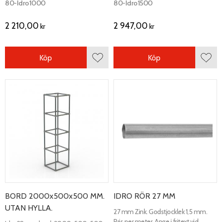
80-Idro1000
80-Idro1500
2 210,00
2 947,00
kr
kr
Köp
Köp
Lägg till i favoriter
Lägg 
BORD 2000x500x500 MM.
IDRO RÖR 27 MM
UTAN HYLLA.
27 mm Zink. Godstjocklek 1,5 mm.
Pris per meter. Ange i fritext vid