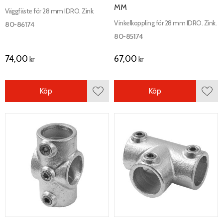
MM
Väggfäste för 28 mm IDRO. Zink.
Vinkelkoppling för 28 mm IDRO. Zink.
80-86174
80-85174
74,00
67,00
kr
kr
Köp
Köp
Lägg till i favoriter
Lägg 