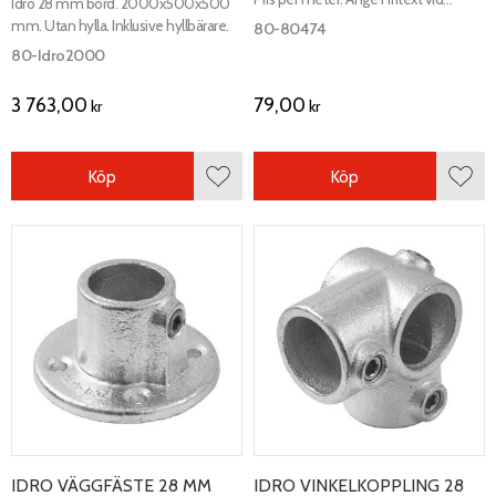
Idro 28 mm bord. 2000x500x500
orderformulär vilka längder som
mm. Utan hylla. Inklusive hyllbärare.
80-80474
önskas. Max längd 3000 mm.
80-Idro2000
3 763,00
79,00
kr
kr
Köp
Köp
Lägg till i favoriter
Lägg 
IDRO VÄGGFÄSTE 28 MM
IDRO VINKELKOPPLING 28