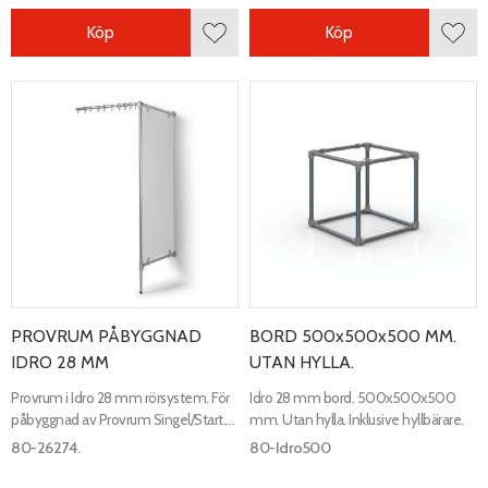
Köp
Köp
Lägg till i favoriter
Lägg 
PROVRUM PÅBYGGNAD
BORD 500x500x500 MM.
IDRO 28 MM
UTAN HYLLA.
Provrum i Idro 28 mm rörsystem. För
Idro 28 mm bord. 500x500x500
påbyggnad av Provrum Singel/Start.
mm. Utan hylla. Inklusive hyllbärare.
Ljusgrå vägg. Exklusive draperi
80-26274.
80-Idro500