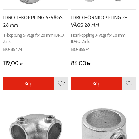
IDRO T-KOPPLING 5-VÄGS
IDRO HÖRNKOPPLING 3-
28 MM
VÄGS 28 MM
T-koppling 5-vägs för 28 mm IDRO.
Hörnkoppling 3-vägs för 28 mm
Zink.
IDRO. Zink.
80-85474
80-85574
119,00
86,00
kr
kr
Köp
Köp
Lägg till i favoriter
Lägg 