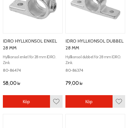
IDRO HYLLKONSOL ENKEL
IDRO HYLLKONSOL DUBBEL
28 MM
28 MM
Hyllkonsol enkel för 28 mm IDRO.
Hyllkonsol dubbel för 28 mm IDRO.
Zink.
Zink.
80-86474
80-86374
58,00
79,00
kr
kr
Köp
Köp
Lägg till i favoriter
Lägg 