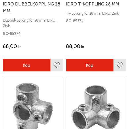
IDRO DUBBELKOPPLING 28
IDRO T-KOPPLING 28 MM
MM
T-koppling för 28 mm IDRO. Zink.
Dubbelkoppling för 28 mm IDRO.
80-85374
Zink.
80-85274
68,00
88,00
kr
kr
Köp
Köp
Lägg till i favoriter
Lägg 