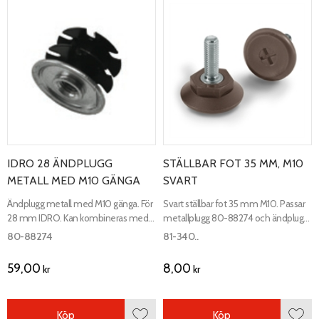
IDRO 28 ÄNDPLUGG
STÄLLBAR FOT 35 MM, M10
METALL MED M10 GÄNGA
SVART
Ändplugg metall med M10 gänga. För
Svart ställbar fot 35 mm M10. Passar
28 mm IDRO. Kan kombineras med
metallplugg 80-88274 och ändplugg
artikel 81-340 och 81-34073.
80-88189.
80-88274
81-340..
59,00
8,00
kr
kr
Köp
Köp