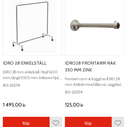
IDRO 28 ENKELSTÄLL
IDRO28 FRONTARM RAK
350 MM ZINK
IDRO 28 mm enkelställ. Höjd 1600
mm, längd 1000 mm. Inklusive hjul,
Frontarm som är byggd av IDRO 28
varav två stycken med broms. Zink.
mm. Artikeln innehåller rör, väggfäste
80-25274
och stoppring. Kan erhållas i andra
80-20574
mått.
1 495,00
125,00
kr
kr
Köp
Köp
Lägg till i favoriter
Lägg 