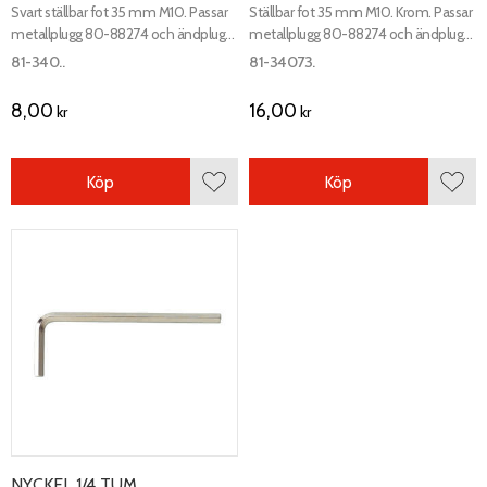
Svart ställbar fot 35 mm M10. Passar
Ställbar fot 35 mm M10. Krom. Passar
metallplugg 80-88274 och ändplugg
metallplugg 80-88274 och ändplugg
80-88189.
80-88189.
81-340..
81-34073.
8,00
16,00
kr
kr
Köp
Köp
Lägg till i favoriter
Lägg 
NYCKEL 1/4 TUM