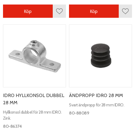
Köp
Köp
Lägg till i favoriter
Lägg 
IDRO HYLLKONSOL DUBBEL
ÄNDPROPP IDRO 28 MM
28 MM
Svart ändpropp för 28 mm IDRO.
Hyllkonsol dubbel för 28 mm IDRO.
80-88089
Zink.
80-86374