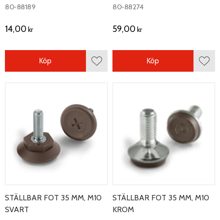
artikel 81-340 och 81-34073.
80-88189
80-88274
14,00
59,00
kr
kr
Köp
Köp
Lägg till i favoriter
Lägg 
STÄLLBAR FOT 35 MM, M10
STÄLLBAR FOT 35 MM, M10
SVART
KROM