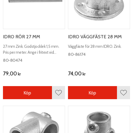
IDRO RÖR 27 MM
IDRO VÄGGFÄSTE 28 MM
27 mm Zink. Godstjocklek 1,5 mm.
Väggfäste för 28 mm IDRO. Zink.
Pris per meter. Ange i fritext vid
80-86174
orderformulär vilka längder som
80-80474
önskas. Max längd 3000 mm.
79,00
74,00
kr
kr
Köp
Köp
Lägg till i favoriter
Lägg 