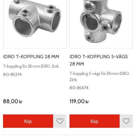
IDRO T-KOPPLING 28 MM
IDRO T-KOPPLING 5-VÄGS
28 MM
T-koppling för 28 mm IDRO. Zink.
T-koppling 5-vägs för 28 mm IDRO.
80-85374
Zink.
80-85474
88,00
119,00
kr
kr
Köp
Köp
Lägg till i favoriter
Lägg 