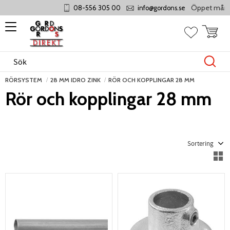
Öppet måndag - 
08-556 305 00
info@gordons.se
Meny
Kundvag
Favoriter
RÖRSYSTEM
28 MM IDRO ZINK
RÖR OCH KOPPLINGAR 28 MM
Rör och kopplingar 28 mm
Välj sortering
V