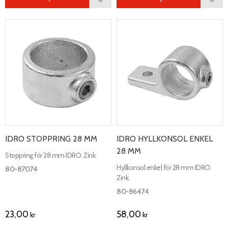
Lägg till i favoriter
Lägg 
IDRO STOPPRING 28 MM
IDRO HYLLKONSOL ENKEL
28 MM
Stoppring för 28 mm IDRO. Zink.
Hyllkonsol enkel för 28 mm IDRO.
80-87074
Zink.
80-86474
23,00
58,00
kr
kr