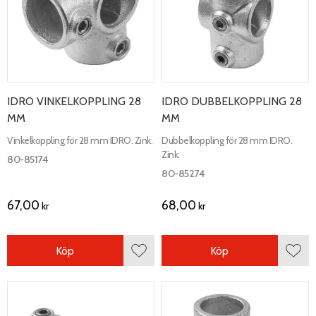
IDRO VINKELKOPPLING 28
IDRO DUBBELKOPPLING 28
MM
MM
Vinkelkoppling för 28 mm IDRO. Zink.
Dubbelkoppling för 28 mm IDRO.
Zink.
80-85174
80-85274
67,00
68,00
kr
kr
Köp
Köp
Lägg till i favoriter
Lägg 