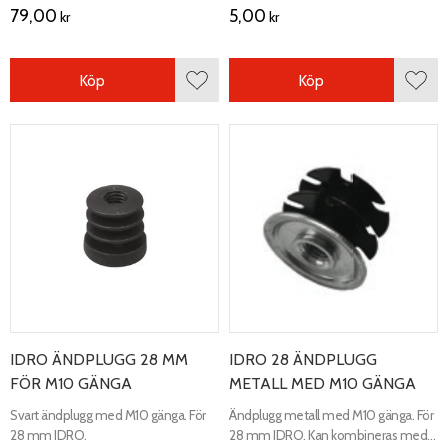
79,00
5,00
kr
kr
Köp
Köp
Lägg till i favoriter
Lägg 
IDRO ÄNDPLUGG 28 MM
IDRO 28 ÄNDPLUGG
FÖR M10 GÄNGA
METALL MED M10 GÄNGA
Svart ändplugg med M10 gänga. För
Ändplugg metall med M10 gänga. För
28 mm IDRO.
28 mm IDRO. Kan kombineras med