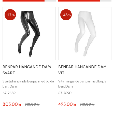
12
46
%
%
BENPAR HÄNGANDE DAM
BENPAR HÄNGANDE DAM
SVART
VIT
Svarta hängande benpar med böjda
Vita hängande benpar med böjda
ben. Dam.
ben. Dam.
67-2689
67-2690
805,00
495,00
910,00
kr
910,00
kr
kr
kr