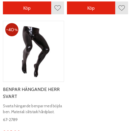
Köp
Köp
Lägg till i favoriter
Lägg 
40
%
BENPAR HÄNGANDE HERR
SVART
Svarta hängande benpar med böjda
ben. Material i slitstark hårdplast.
67-2789