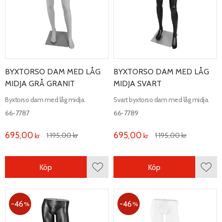
BYXTORSO DAM MED LÅG
BYXTORSO DAM MED LÅG
MIDJA GRÅ GRANIT
MIDJA SVART
Byxtorso dam med låg midja.
Svart byxtorso dam med låg midja.
66-7787
66-7789
695,00
695,00
1 195,00
kr
1 195,00
kr
kr
kr
Köp
Köp
Lägg till i favoriter
Lägg 
46
46
%
%