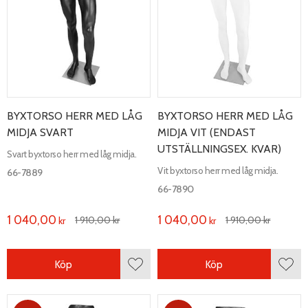
BYXTORSO HERR MED LÅG
BYXTORSO HERR MED LÅG
MIDJA SVART
MIDJA VIT (ENDAST
UTSTÄLLNINGSEX. KVAR)
Svart byxtorso herr med låg midja.
Vit byxtorso herr med låg midja.
66-7889
66-7890
1 040,00
1 040,00
1 910,00
kr
1 910,00
kr
kr
kr
Köp
Köp
Lägg till i favoriter
Lägg 