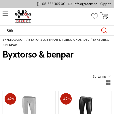
Öppet månd
08-556 305 00
info@gordons.se
Meny
Kundvag
Favoriter
SKYLTDOCKOR
BYXTORSO, BENPAR & TORSO UNDERDEL
BYXTORSO
& BENPAR
Byxtorso & benpar
Välj sortering
V
42
42
%
%