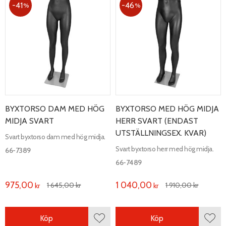
41
46
%
%
BYXTORSO DAM MED HÖG
BYXTORSO MED HÖG MIDJA
MIDJA SVART
HERR SVART (ENDAST
UTSTÄLLNINGSEX. KVAR)
Svart byxtorso dam med hög midja.
Svart byxtorso herr med hög midja.
66-7389
66-7489
975,00
1 040,00
1 645,00
kr
1 910,00
kr
kr
kr
Köp
Köp
Lägg till i favoriter
Lägg 