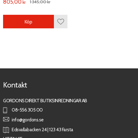
805,00
1 345,00
kr
kr
Köp
Lägg till i favoriter
Kontakt
GORDONS DIREKT BUTIKSINREDNINGAR AB
08-556 305 00
info@gordons.se
Edsvallabacken 24 | 123 43 Farsta