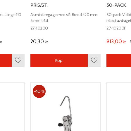
PRIS/ST.
50-PACK.
ck. Längd 410
Aluminiumgalge med slå. Bredd 420 mm.
50-pack. Vid k
5 mm tråd.
rabatt avdraget
med slå. Bred
27-10200
27-10200F
20,30
913,00
kr
kr
kr
Köp
Lägg till i favoriter
Lägg till i favoriter
10
%