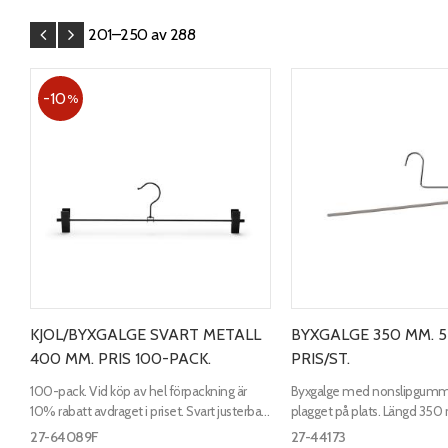
201–
250
av
288
10
%
KJOL/BYXGALGE SVART METALL
BYXGALGE 350 MM. 
400 MM. PRIS 100-PACK.
PRIS/ST.
100-pack. Vid köp av hel förpackning är
Byxgalge med nonslipgummi
10% rabatt avdraget i priset. Svart justerbar
plagget på plats. Längd 3
clipshängare. Passar bra till både byxa och
tråd.
27-64089F
27-44173