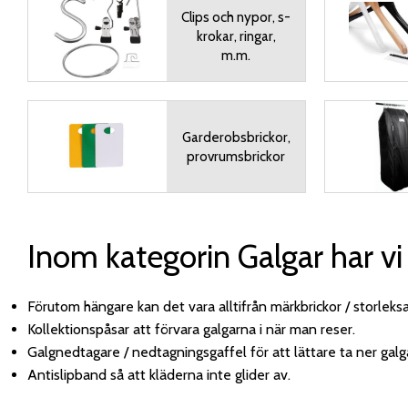
Clips och nypor, s-
krokar, ringar,
m.m.
Garderobsbrickor,
provrumsbrickor
Inom kategorin Galgar har vi s
Förutom hängare kan det vara alltifrån märkbrickor / storleksavs
Kollektionspåsar att förvara galgarna i när man reser.
Galgnedtagare / nedtagningsgaffel för att lättare ta ner gal
Antislipband så att kläderna inte glider av.