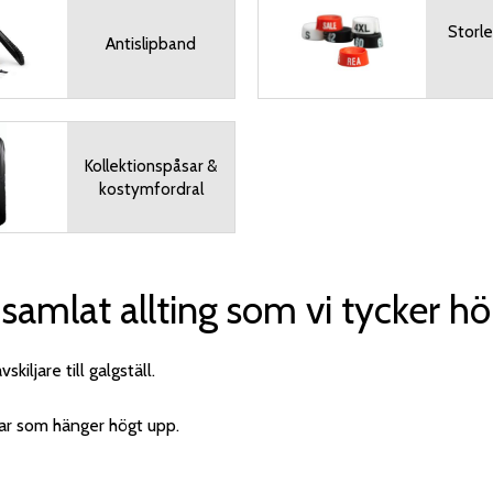
Storl
Antislipband
Kollektionspåsar &
kostymfordral
amlat allting som vi tycker hör 
kiljare till galgställ.
gar som hänger högt upp.