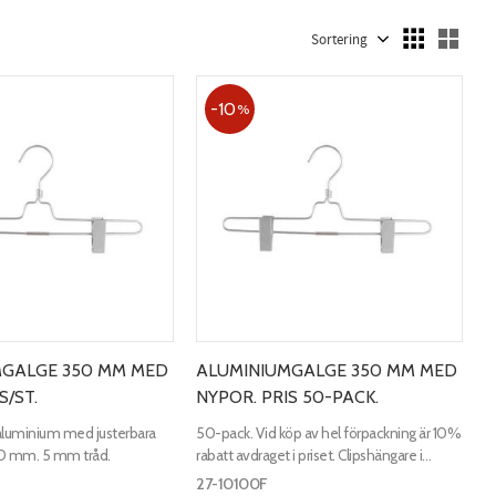
Välj sortering
Välj
10
%
MGALGE 350 MM MED
ALUMINIUMGALGE 350 MM MED
S/ST.
NYPOR. PRIS 50-PACK.
 aluminium med justerbara
50-pack. Vid köp av hel förpackning är 10%
50 mm. 5 mm tråd.
rabatt avdraget i priset. Clipshängare i
aluminium med justerbara clips. Längd 350
27-10100F