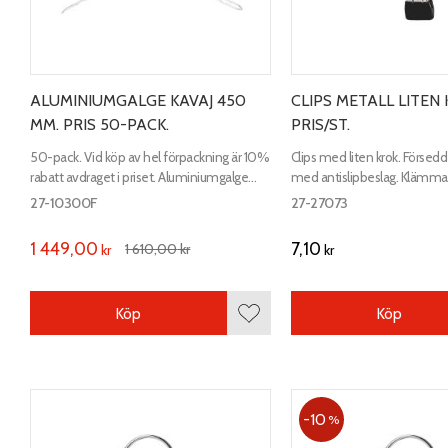
ALUMINIUMGALGE KAVAJ 450
CLIPS METALL LITEN 
MM. PRIS 50-PACK.
PRIS/ST.
50-pack. Vid köp av hel förpackning är 10%
Clips med liten krok. Förs
rabatt avdraget i priset. Aluminiumgalge
med antislipbeslag. Klämm
kavaj. Längd 450 mm. 5 mm tråd.
56x23mm.
27-10300F
27-27073
1 449,00
7,10
1 610,00
kr
kr
kr
Köp
Köp
Lägg till i favoriter
10
%