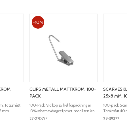
10
%
KROM.
CLIPS METALL MATTKROM. 100-
SCARVESK
PACK.
25x8 MM. 1
om. Totalmått
100-Pack. Vid köp av hel förpackning är
100-pack. Sca
18 mm.
10% rabatt avdraget i priset. med liten krok.
Totalmått 40
Mattkrom. Totalmått 105 mm. Nypans
27-27077F
27-39377
mått 50x18 mm.