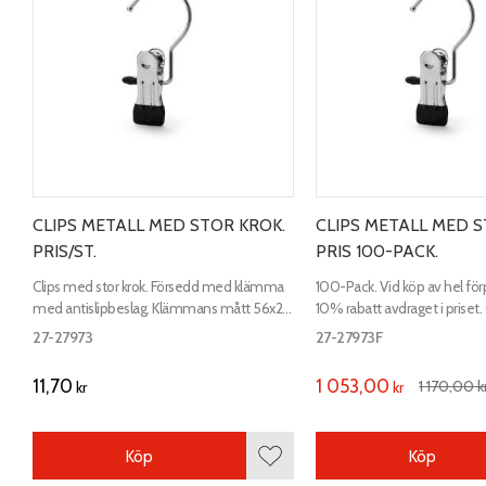
CLIPS METALL MED STOR KROK.
CLIPS METALL MED S
PRIS/ST.
PRIS 100-PACK.
Clips med stor krok. Försedd med klämma
100-Pack. Vid köp av hel för
med antislipbeslag. Klämmans mått 56x23
10% rabatt avdraget i priset.
mm. För rör upp till 35 mm i diameter.
krok. För rör upp till 35 mm i
27-27973
27-27973F
11,70
1 053,00
1 170,00
k
kr
kr
Köp
Köp
Lägg till i favoriter