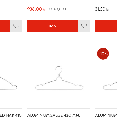
Längd 350 mm.
936,00
31,50
1 040,00
kr
kr
kr
Köp
Lägg till i favoriter
Lägg till i favoriter
10
%
D HAK 410
ALUMINIUMGALGE 420 MM.
ALUMINIUM