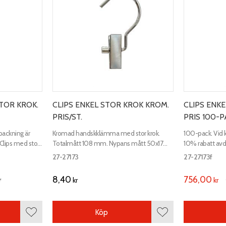
TOR KROK.
CLIPS ENKEL STOR KROK KROM.
CLIPS ENK
PRIS/ST.
PRIS 100-P
packning är
Kromad handskklämma med stor krok.
100-pack. Vid k
 Clips med stor
Totalmått 108 mm. Nypans mått 50x17
10% rabatt avdr
 diameter.
mm.
handskklämma 
27-27173
27-27173f
108 mm. Nypa
8,40
756,00
r
kr
kr
Köp
Lägg till i favoriter
Lägg till i favoriter