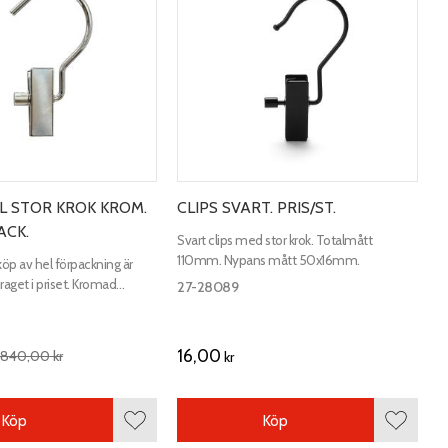
EL STOR KROK KROM.
CLIPS SVART. PRIS/ST.
ACK.
Svart clips med stor krok. Totalmått
110mm. Nypans mått 50x16mm.
öp av hel förpackning är
aget i priset. Kromad
27-28089
med stor krok. Totalmått
ns mått 50x17 mm.
16,00
840,00
kr
kr
Köp
Köp
Lägg till i favoriter
Lägg till