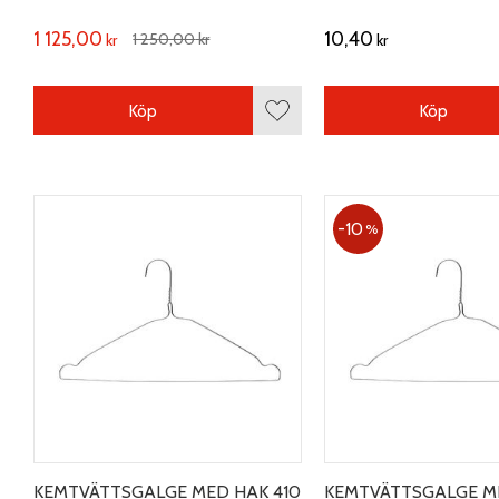
kjol. Längd 400 mm.
1 125,00
10,40
1 250,00
kr
kr
kr
Köp
Köp
Lägg till i favoriter
10
%
KEMTVÄTTSGALGE MED HAK 410
KEMTVÄTTSGALGE ME