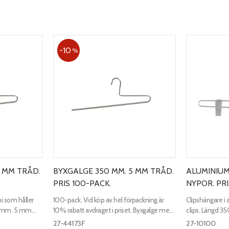
10
%
5 MM TRÅD.
BYXGALGE 350 MM. 5 MM TRÅD.
ALUMINIU
PRIS 100-PACK.
NYPOR. PRI
 som håller
100-pack. Vid köp av hel förpackning är
Clipshängare i
50 mm. 5 mm
10% rabatt avdraget i priset. Byxgalge med
clips. Längd 3
nonslipgummi som håller plagget på plats.
27-44173F
27-10100