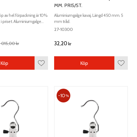
MM. PRIS/ST.
öp av hel förpackning är 10%
Aluminiumgalge kavaj. Längd 450 mm. 5
 i priset. Aluminiumgalge
mm tråd.
d 420 mm. 5 mm tråd.
27-10300
32,20
1 015,00
kr
kr
Köp
Köp
Lägg till i favoriter
Lägg till
10
%