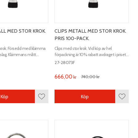
ALL MED STOR KROK.
CLIPS METALL MED STOR KROK.
PRIS 100-PACK.
 krok. Försedd med klämma
Clips med stor krok. Vid köp av hel
eslag. Klämmans mått
förpackning är 10% rabatt avdraget i priset.
ör upp till 28 mm i
Klämmans mått 56x23mm. För rör upp till
27-28073F
28 mm i diameter.
666,00
740,00
kr
kr
Köp
Köp
Lägg till i favoriter
Lägg till