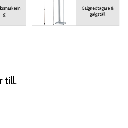
eksmarkerin
Galgnedtagare &
g
galgställ
till.