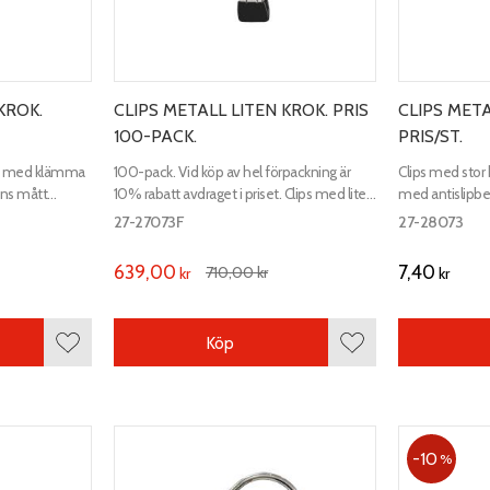
KROK.
CLIPS METALL LITEN KROK. PRIS
CLIPS MET
100-PACK.
PRIS/ST.
edd med klämma
100-pack. Vid köp av hel förpackning är
Clips med stor
ans mått
10% rabatt avdraget i priset. Clips med liten
med antislipb
krok. Klämmans mått 56x23mm.
56x23mm. För r
27-27073F
27-28073
diameter.
639,00
7,40
710,00
kr
kr
kr
Köp
Lägg till i favoriter
Lägg till i favoriter
10
%