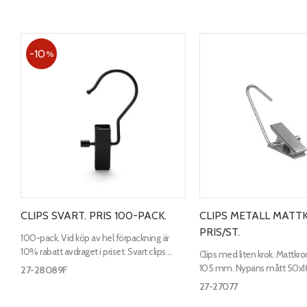
10
%
CLIPS SVART. PRIS 100-PACK.
CLIPS METALL MATT
PRIS/ST.
100-pack. Vid köp av hel förpackning är
10% rabatt avdraget i priset. Svart clips
Clips med liten krok. Mattkr
med stor krok. Totalmått 110mm. Nypans
105 mm. Nypans mått 50x
27-28089F
mått 50x16mm.
27-27077