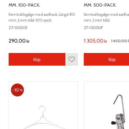
MM. 100-PACK.
MM. 500-PACK.
Kemtvättsgalge med axelhack. Längd 410
Kemtvättsgalge med axelha
mm. 2 mm tråd. 100-pack.
mm. 2 mm tråd.
27-130001
27-13000F
290,00
1 305,00
1 450,00
kr
kr
Köp
Köp
Lägg till i favoriter
10
%