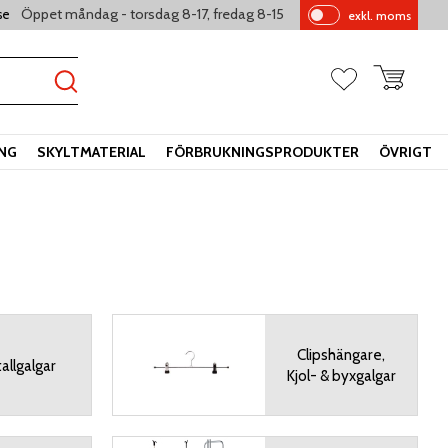
Öppet måndag - torsdag 8-17, fredag 8-15
se
exkl. moms
Pr
is
er
Kundvagn
Favoriter
vi
sa
s
ING
SKYLTMATERIAL
FÖRBRUKNINGSPRODUKTER
ÖVRIGT
Clipshängare,
allgalgar
Kjol- & byxgalgar