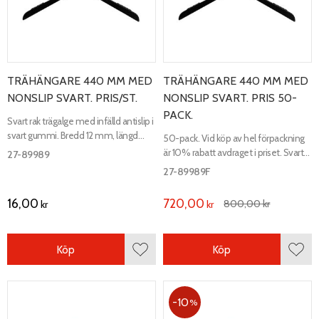
TRÄHÄNGARE 440 MM MED
TRÄHÄNGARE 440 MM MED
NONSLIP SVART. PRIS/ST.
NONSLIP SVART. PRIS 50-
PACK.
Svart rak trägalge med infälld antislip i
svart gummi. Bredd 12 mm, längd
50-pack. Vid köp av hel förpackning
440 mm.
är 10% rabatt avdraget i priset. Svart
27-89989
rak trägalge med infälld antislip i svart
27-89989F
gummi. Bredd 12 mm, längd 440
mm.
16,00
720,00
800,00
kr
kr
kr
Köp
Köp
Lägg till i favoriter
Lägg 
10
%