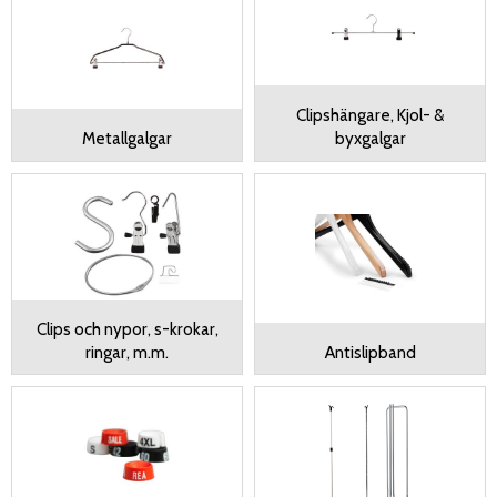
Clipshängare, Kjol- &
Metallgalgar
byxgalgar
Clips och nypor, s-krokar,
ringar, m.m.
Antislipband