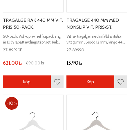
TRÄGALGE RAK 440 MM VIT.
TRÄGALGE 440 MM MED
PRIS 50-PACK.
NONSLIP VIT. PRIS/ST.
50-pack. Vid köp av hel förpackning
Vit rak trägalge med infälld antislip i
är 10% rabatt avdraget i priset. Rak
vitt gummi. Bredd 12 mm, längd 440
trähängare vit. Bredd 12 mm, längd
mm.
27-89590F
27-89990
440 mm.
621,00
15,90
690,00
kr
kr
kr
Köp
Köp
Lägg till i favoriter
Lägg 
10
%