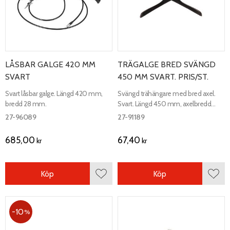
LÅSBAR GALGE 420 MM
TRÄGALGE BRED SVÄNGD
SVART
450 MM SVART. PRIS/ST.
Svart låsbar galge. Längd 420 mm,
Svängd trähängare med bred axel.
bredd 28 mm.
Svart. Längd 450 mm, axelbredd
25/47 mm.
27-96089
27-91189
685,00
67,40
kr
kr
Köp
Köp
Lägg till i favoriter
Lägg 
10
%