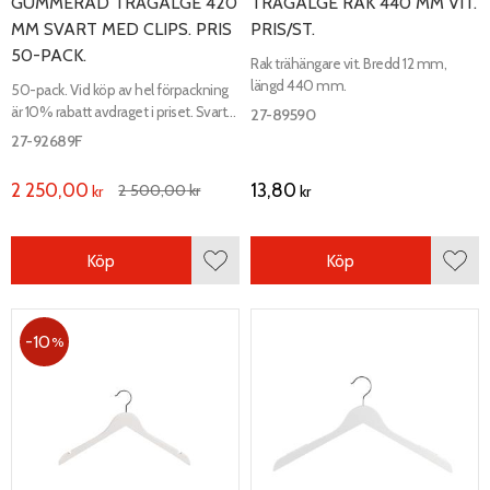
GUMMERAD TRÄGALGE 420
TRÄGALGE RAK 440 MM VIT.
MM SVART MED CLIPS. PRIS
PRIS/ST.
50-PACK.
Rak trähängare vit. Bredd 12 mm,
längd 440 mm.
50-pack. Vid köp av hel förpackning
är 10% rabatt avdraget i priset. Svart
27-89590
gummerad trägalge med clips. Längd
27-92689F
420 mm, bredd 13 mm.
2 250,00
13,80
2 500,00
kr
kr
kr
Köp
Köp
Lägg till i favoriter
Lägg 
10
%