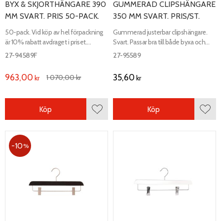
BYX & SKJORTHÄNGARE 390
GUMMERAD CLIPSHÄNGARE
MM SVART. PRIS 50-PACK.
350 MM SVART. PRIS/ST.
50-pack. Vid köp av hel förpackning
Gummerad justerbar clipshängare.
är 10% rabatt avdraget i priset.
Svart. Passar bra till både byxa och
Justerbar clipshängare. Svart. Längd
kjol. Längd 350 mm, bredd 13 mm.
27-94589F
27-95589
390 mm, bredd 12 mm.
963,00
35,60
1 070,00
kr
kr
kr
Köp
Köp
Lägg till i favoriter
Lägg 
10
%