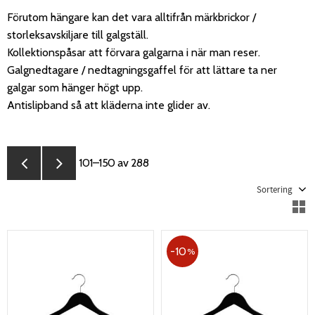
Förutom hängare kan det vara alltifrån märkbrickor /
storleksavskiljare till galgställ.
Kollektionspåsar att förvara galgarna i när man reser.
Galgnedtagare / nedtagningsgaffel för att lättare ta ner
galgar som hänger högt upp.
Antislipband så att kläderna inte glider av.
101–
150
av
288
Välj sortering
V
10
%