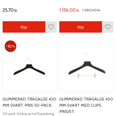
bredd 20 mm.
25,70
1 156,00
1 285,00
kr
kr
kr
Köp
Köp
Lägg till i favoriter
Lägg 
10
%
GUMMERAD TRÄGALGE 420
GUMMERAD TRÄGALGE 420
MM SVART. PRIS 50-PACK.
MM SVART MED CLIPS.
PRIS/ST.
50-pack. Vid köp av hel förpackning