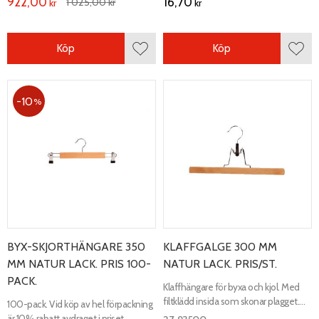
922,00
16,70
1 025,00
kr
kr
kr
Köp
Köp
Lägg till i favoriter
Lägg 
10
%
BYX-SKJORTHÄNGARE 350
KLAFFGALGE 300 MM
MM NATUR LACK. PRIS 100-
NATUR LACK. PRIS/ST.
PACK.
Klaffhängare för byxa och kjol. Med
filtklädd insida som skonar plagget.
100-pack. Vid köp av hel förpackning
Längd 300 mm, bredd 25 mm
är 10% rabatt avdraget i priset.