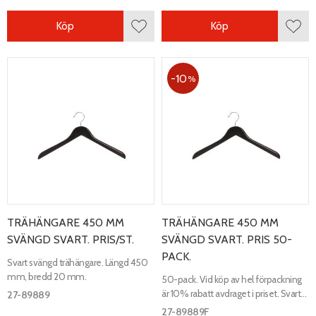
Köp
Köp
Lägg till i favoriter
Lägg 
10
%
TRÄHÄNGARE 450 MM
TRÄHÄNGARE 450 MM
SVÄNGD SVART. PRIS/ST.
SVÄNGD SVART. PRIS 50-
PACK.
Svart svängd trähängare. Längd 450
mm, bredd 20 mm.
50-pack. Vid köp av hel förpackning
är 10% rabatt avdraget i priset. Svart
27-89889
svängd trähängare. Längd 450 mm,
27-89889F