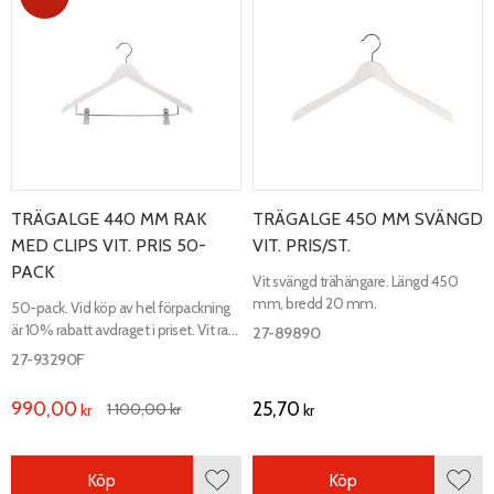
TRÄGALGE 440 MM RAK
TRÄGALGE 450 MM SVÄNGD
MED CLIPS VIT. PRIS 50-
VIT. PRIS/ST.
PACK
Vit svängd trähängare. Längd 450
mm, bredd 20 mm.
50-pack. Vid köp av hel förpackning
är 10% rabatt avdraget i priset. Vit rak
27-89890
trähängare med clips. Längd 440
27-93290F
mm, bredd 12 mm.
990,00
25,70
1 100,00
kr
kr
kr
Köp
Köp
Lägg till i favoriter
Lägg 