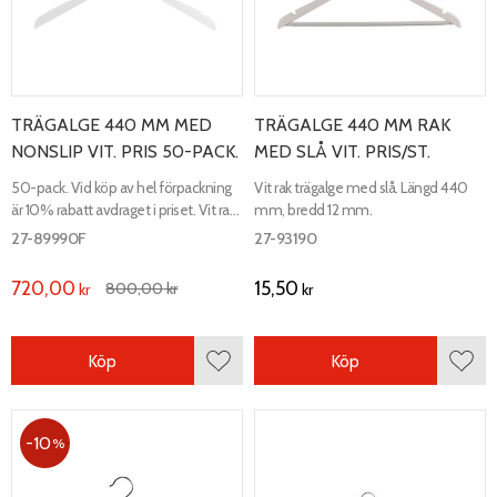
TRÄGALGE 440 MM MED
TRÄGALGE 440 MM RAK
NONSLIP VIT. PRIS 50-PACK.
MED SLÅ VIT. PRIS/ST.
50-pack. Vid köp av hel förpackning
Vit rak trägalge med slå. Längd 440
är 10% rabatt avdraget i priset. Vit rak
mm, bredd 12 mm.
trägalge med infälld antislip i vitt
27-89990F
27-93190
gummi. Bredd 12 mm, längd 440
mm.
720,00
15,50
800,00
kr
kr
kr
Köp
Köp
Lägg till i favoriter
Lägg 
10
%