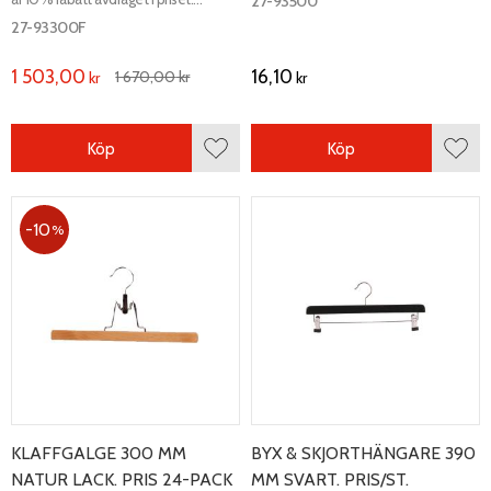
27-93500
Clipshängare natur. Längd 350 mm,
27-93300F
bredd 12 mm.
1 503,00
16,10
1 670,00
kr
kr
kr
Köp
Köp
Lägg till i favoriter
Lägg 
10
%
KLAFFGALGE 300 MM
BYX & SKJORTHÄNGARE 390
NATUR LACK. PRIS 24-PACK
MM SVART. PRIS/ST.