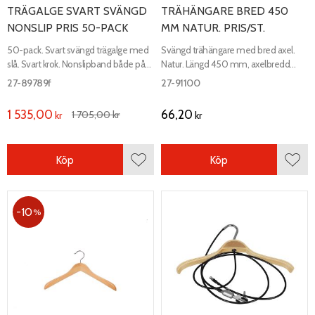
TRÄGALGE SVART SVÄNGD
TRÄHÄNGARE BRED 450
NONSLIP PRIS 50-PACK
MM NATUR. PRIS/ST.
50-pack. Svart svängd trägalge med
Svängd trähängare med bred axel.
slå. Svart krok. Nonslipband både på
Natur. Längd 450 mm, axelbredd
både axeln och slån för bättre fäste.
25/47 mm.
27-89789f
27-91100
1 535,00
66,20
1 705,00
kr
kr
kr
Köp
Köp
Lägg till i favoriter
Lägg 
10
%