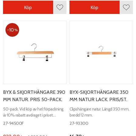
Köp
Köp
Lägg till i favoriter
Lägg 
10
%
BYX & SKJORTHÄNGARE 390
BYX-SKJORTHÄNGARE 350
MM NATUR. PRIS 50-PACK.
MM NATUR LACK. PRIS/ST.
50-pack. Vid köp av hel förpackning
Clipshängare natur. Längd 350 mm,
är 10% rabatt avdraget i priset.
bredd 12 mm.
Justerbar clipshängare. Natur. Längd
27-94500F
27-93300
390 mm, bredd 12 mm.