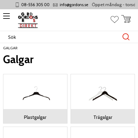
Öppet måndag - torsdag 8-17, fr
08-556 305 00
info@gordons.se
Meny
Kundvag
Favoriter
GALGAR
Galgar
Plastgalgar
Trägalgar