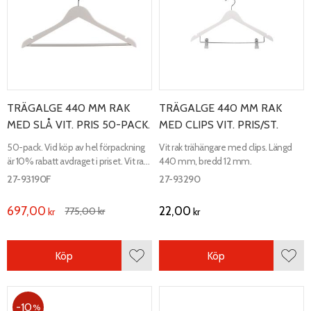
TRÄGALGE 440 MM RAK
TRÄGALGE 440 MM RAK
MED SLÅ VIT. PRIS 50-PACK.
MED CLIPS VIT. PRIS/ST.
50-pack. Vid köp av hel förpackning
Vit rak trähängare med clips. Längd
är 10% rabatt avdraget i priset. Vit rak
440 mm, bredd 12 mm.
trägalge med slå. Längd 440 mm,
27-93190F
27-93290
bredd 12 mm.
697,00
22,00
775,00
kr
kr
kr
Köp
Köp
Lägg till i favoriter
Lägg 
10
%