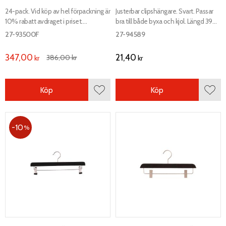
24-pack. Vid köp av hel förpackning är
Justerbar clipshängare. Svart. Passar
10% rabatt avdraget i priset.
bra till både byxa och kjol. Längd 390
Klaffhängare för byxa och kjol. Längd
mm, bredd 12 mm.
27-93500F
27-94589
300 mm, bredd 25 mm.
347,00
21,40
386,00
kr
kr
kr
Köp
Köp
Lägg till i favoriter
Lägg 
10
%