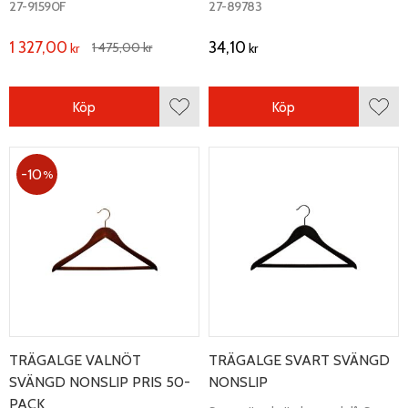
svängd trägalge. Längd 450 mm,
på både axeln och slån för bättre
27-91590F
27-89783
bredd 20 mm.
fäste.
1 327,00
34,10
1 475,00
kr
kr
kr
Köp
Köp
Lägg till i favoriter
Lägg 
10
%
TRÄGALGE VALNÖT
TRÄGALGE SVART SVÄNGD
SVÄNGD NONSLIP PRIS 50-
NONSLIP
PACK