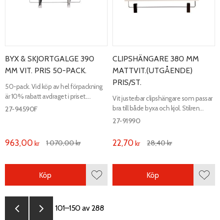
BYX & SKJORTGALGE 390
CLIPSHÄNGARE 380 MM
MM VIT. PRIS 50-PACK.
MATTVIT.(UTGÅENDE)
PRIS/ST.
50-pack. Vid köp av hel förpackning
är 10% rabatt avdraget i priset.
Vit justerbar clipshängare som passar
Justerbar clipshängare. Vit. Längd 390
bra till både byxa och kjol. Stilren
27-94590F
mm, bredd 12 mm.
modern hängare med blank krok och
27-91990
clips.​ Längd 390 mm, bredd 12 mm.
963,00
22,70
1 070,00
kr
28,40
kr
kr
kr
Köp
Köp
Lägg till i favoriter
Lägg 
101–
150
av
288