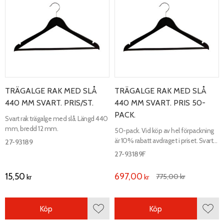
TRÄGALGE RAK MED SLÅ
TRÄGALGE RAK MED SLÅ
440 MM SVART. PRIS/ST.
440 MM SVART. PRIS 50-
PACK.
Svart rak trägalge med slå. Längd 440
mm, bredd 12 mm.
50-pack. Vid köp av hel förpackning
är 10% rabatt avdraget i priset. Svart
27-93189
rak trägalge med slå. Längd 440 mm,
27-93189F
bredd 12 mm.
15,50
697,00
775,00
kr
kr
kr
Köp
Köp
Lägg till i favoriter
Lägg 