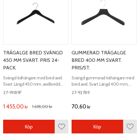
TRÄGALGE BRED SVÄNGD
GUMMERAD TRÄGALGE
450 MM SVART. PRIS 24-
BRED 400 MM SVART.
PACK.
PRIS/ST.
Svängd trähängare med bred axel.
Svängd gummerad trähängare med
Svart. Längd 450 mm, axelbredd
bred axel. Svart. Längd 400 mm,
25/47 mm.
axelbredd 35 mm.
27-91189F
27-92789
1 455,00
70,60
1 618,00
kr
kr
kr
Köp
Köp
Lägg till i favoriter
Lägg 