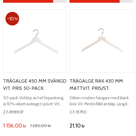
10
%
TRÄGALGE 450 MM SVÄNGD
TRÄGALGE RAK 430 MM
VIT. PRIS 50-PACK.
MATTVIT. PRIS/ST.
50-pack. Vid köp av hel förpackning
Stilren modern hängare med blank
är 10% rabatt avdraget i priset. Vit
krok. Vit. Med infälld antislip. Längd
svängd trähängare. Längd 450 mm,
430 mm, bredd 12 mm.
27-89890F
27-91790
bredd 20 mm.
1 156,00
21,10
1 285,00
kr
kr
kr