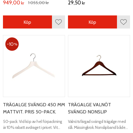
949,00
29,50
1 055,00
kr
kr
kr
Köp
Köp
Lägg till i favoriter
Lägg 
10
%
TRÄGALGE SVÄNGD 450 MM
TRÄGALGE VALNÖT
MATTVIT. PRIS 50-PACK.
SVÄNGD NONSLIP
50-pack. Vid köp av hel förpackning
Valnötsfärgad svängd trägalge med
är 10% rabatt avdraget i priset. Vit
slå. Mässingkrok. Nonslipband både