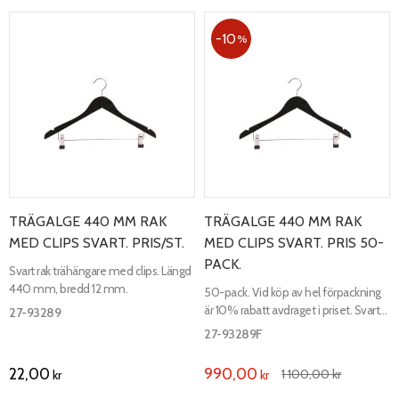
10
%
TRÄGALGE 440 MM RAK
TRÄGALGE 440 MM RAK
MED CLIPS SVART. PRIS/ST.
MED CLIPS SVART. PRIS 50-
PACK.
Svart rak trähängare med clips. Längd
440 mm, bredd 12 mm.
50-pack. Vid köp av hel förpackning
är 10% rabatt avdraget i priset. Svart
27-93289
rak trähängare med clips. Längd 440
27-93289F
mm, bredd 12 mm.
22,00
990,00
1 100,00
kr
kr
kr