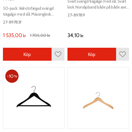
Svart svängd trägalge med slå. Svart
krok. Nonslipband både på både axeln
50-pack. Valnötsfärgad svängd
och slån för bättre fäste.
trägalge med slå. Mässingkrok.
27-89789
Nonslipband både på både axeln och
27-89783f
slån för bättre fäste.
1 535,00
34,10
1 705,00
kr
kr
kr
Köp
Köp
Lägg till i favoriter
Lägg 
10
%