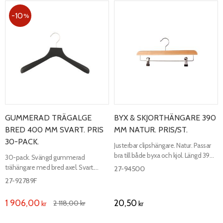
10
%
GUMMERAD TRÄGALGE
BYX & SKJORTHÄNGARE 390
BRED 400 MM SVART. PRIS
MM NATUR. PRIS/ST.
30-PACK.
Justerbar clipshängare. Natur. Passar
bra till både byxa och kjol. Längd 390
30-pack. Svängd gummerad
mm, bredd 12 mm.
trähängare med bred axel. Svart.
27-94500
Längd 400 mm, axelbredd 35 mm.
27-92789F
1 906,00
20,50
2 118,00
kr
kr
kr