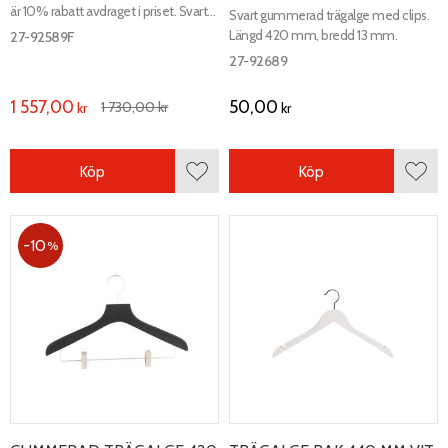
är 10% rabatt avdraget i priset. Svart
Svart gummerad trägalge med clips.
gummerad trägalge med
Längd 420 mm, bredd 13 mm.
27-92589F
antislipinlägg i axel. Längd 420 mm,
27-92689
bredd 13 mm.
1 557,00
50,00
1 730,00
kr
kr
kr
Köp
Köp
Lägg till i favoriter
Lägg 
10
%