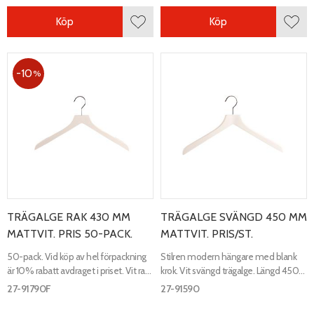
Köp
Köp
Lägg till i favoriter
Lägg 
10
%
TRÄGALGE RAK 430 MM
TRÄGALGE SVÄNGD 450 MM
MATTVIT. PRIS 50-PACK.
MATTVIT. PRIS/ST.
50-pack. Vid köp av hel förpackning
Stilren modern hängare med blank
är 10% rabatt avdraget i priset. Vit rak
krok. Vit svängd trägalge. Längd 450
trägalge. Med infälld antislip. Längd
mm, bredd 20 mm.
27-91790F
27-91590
430 mm, bredd 12 mm.