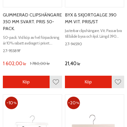
GUMMERAD CLIPSHÄNGARE
BYX & SKJORTGALGE 390
350 MM SVART. PRIS 50-
MM VIT. PRIS/ST
PACK.
Justerbar clipshängare. Vit. Passar bra
till både byxa och kjol. Längd 390
50-pack. Vid köp av hel förpackning
mm, bredd 12 mm.
är 10% rabatt avdraget i priset.
27-94590
Gummerad justerbar clipshängare.
27-95589F
Svart. Längd 350 mm, bredd 13 mm.
1 602,00
21,40
1 780,00
kr
kr
kr
Köp
Köp
Lägg till i favoriter
Lägg 
10
20
%
%