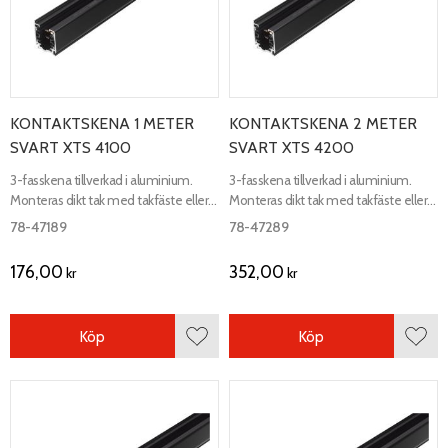
KONTAKTSKENA 1 METER
KONTAKTSKENA 2 METER
SVART XTS 4100
SVART XTS 4200
3-fasskena tillverkad i aluminium.
3-fasskena tillverkad i aluminium.
Monteras dikt tak med takfäste eller
Monteras dikt tak med takfäste eller
med wirependling minst 2.2 meter
med wirependling minst 2.2 meter
78-47189
78-47289
över golv.
över golv.
176,00
352,00
kr
kr
Köp
Köp
Lägg till i favoriter
Lägg 