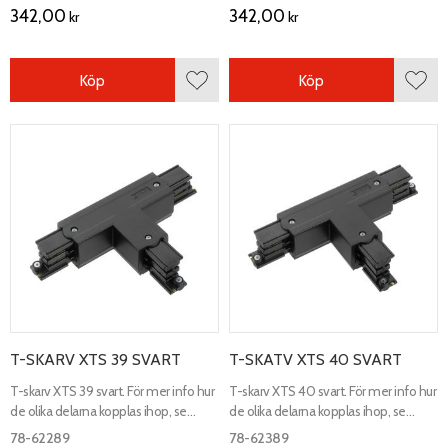
342,00
342,00
kr
kr
Köp
Köp
Lägg till i favoriter
Lägg 
T-SKARV XTS 39 SVART
T-SKATV XTS 40 SVART
T-skarv XTS 39 svart. För mer info hur
T-skarv XTS 40 svart. För mer info hur
de olika delarna kopplas ihop, se
de olika delarna kopplas ihop, se
kopplingsschema.
kopplingsschema.
78-62289
78-62389