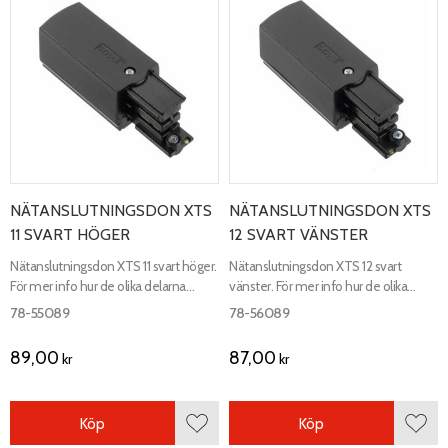
NÄTANSLUTNINGSDON XTS
NÄTANSLUTNINGSDON XTS
11 SVART HÖGER
12 SVART VÄNSTER
Nätanslutningsdon XTS 11 svart höger.
Nätanslutningsdon XTS 12 svart
För mer info hur de olika delarna
vänster. För mer info hur de olika
kopplas ihop, se kopplingsschema.
delarna kopplas ihop, se
78-55089
78-56089
kopplingsschema.
89,00
87,00
kr
kr
Köp
Köp
Lägg till i favoriter
Lägg 