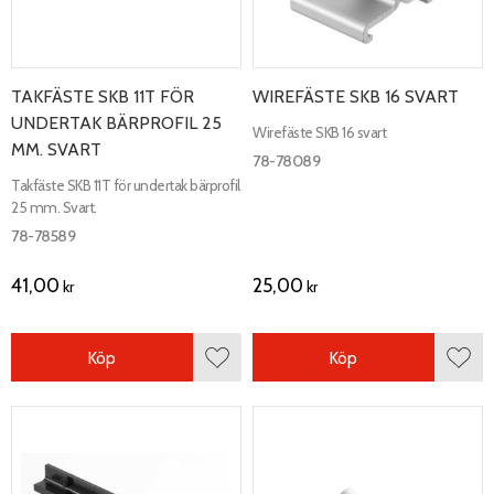
TAKFÄSTE SKB 11T FÖR
WIREFÄSTE SKB 16 SVART
UNDERTAK BÄRPROFIL 25
Wirefäste SKB 16 svart
MM. SVART
78-78089
Takfäste SKB 11T för undertak bärprofil
25 mm. Svart.
78-78589
41,00
25,00
kr
kr
Köp
Köp
Lägg till i favoriter
Lägg 