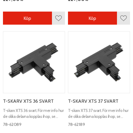
Köp
Köp
Lägg till i favoriter
Lägg 
T-SKARV XTS 36 SVART
T-SKARV XTS 37 SVART
T-skarv XTS 36 svart. För mer info hur
T-skarv XTS 37 svart. För mer info hur
de olika delarna kopplas ihop, se
de olika delarna kopplas ihop, se
kopplingsschema.
kopplingsschema.
78-62089
78-62189