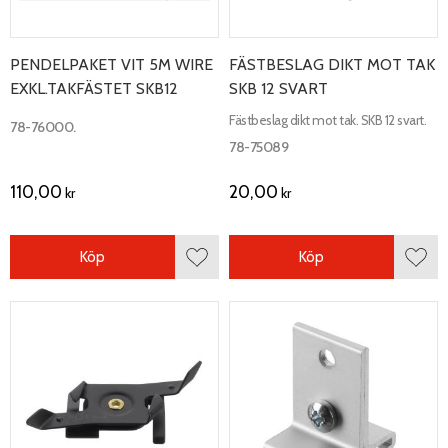
PENDELPAKET VIT 5M WIRE
FÄSTBESLAG DIKT MOT TAK
EXKL.TAKFÄSTET SKB12
SKB 12 SVART
Fästbeslag dikt mot tak. SKB 12 svart.
78-76000.
78-75089
110,00
20,00
kr
kr
Köp
Köp
Lägg till i favoriter
Lägg 