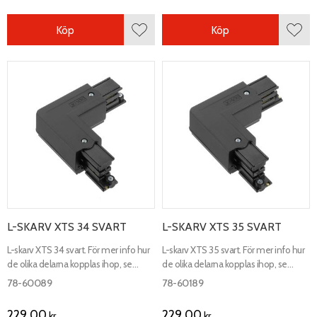
Köp
Köp
Lägg till i favoriter
Lägg 
L-SKARV XTS 34 SVART
L-SKARV XTS 35 SVART
L-skarv XTS 34 svart. För mer info hur
L-skarv XTS 35 svart. För mer info hur
de olika delarna kopplas ihop, se
de olika delarna kopplas ihop, se
kopplingsschema.
kopplingsschema.
78-60089
78-60189
229,00
229,00
kr
kr