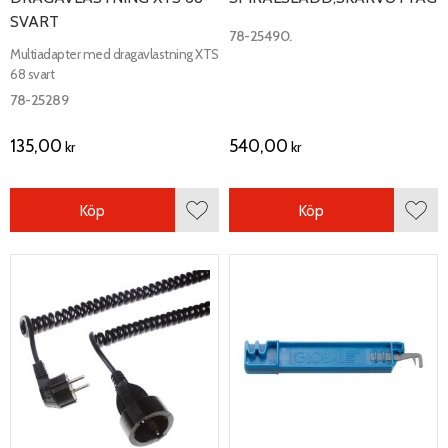
SVART
78-25490.
Multiadapter med dragavlastning XTS
68 svart
78-25289
135,00
540,00
kr
kr
Köp
Köp
Lägg till i favoriter
Lägg 