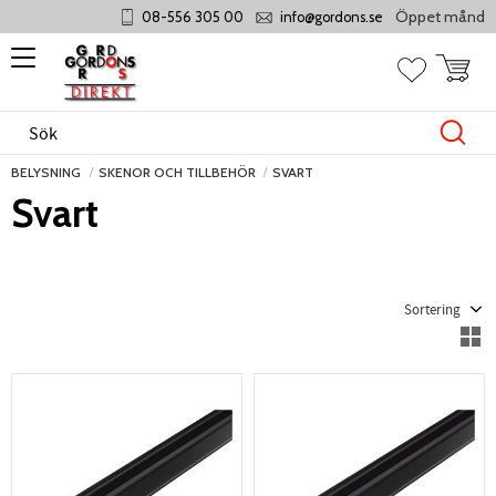
Öppet måndag - tor
08-556 305 00
info@gordons.se
Meny
Kundvag
Favoriter
BELYSNING
SKENOR OCH TILLBEHÖR
SVART
Svart
Välj sortering
V