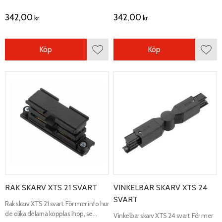
342,00
342,00
kr
kr
Köp
Köp
Lägg till i favoriter
Lägg 
RAK SKARV XTS 21 SVART
VINKELBAR SKARV XTS 24
SVART
Rak skarv XTS 21 svart. För mer info hur
de olika delarna kopplas ihop, se
Vinkelbar skarv XTS 24 svart. För mer