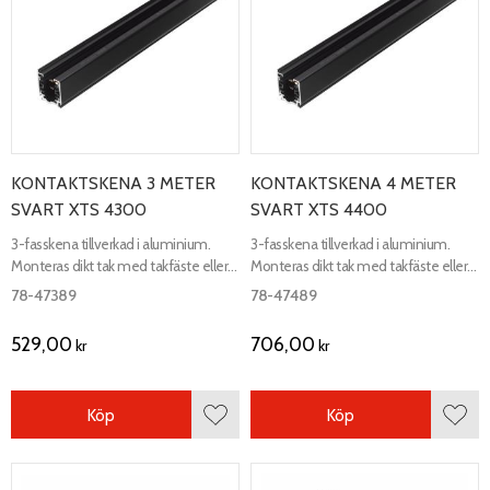
KONTAKTSKENA 3 METER
KONTAKTSKENA 4 METER
SVART XTS 4300
SVART XTS 4400
3-fasskena tillverkad i aluminium.
3-fasskena tillverkad i aluminium.
Monteras dikt tak med takfäste eller
Monteras dikt tak med takfäste eller
med wirependling minst 2.2 meter
med wirependling minst 2.2 meter
78-47389
78-47489
över golv.
över golv.
529,00
706,00
kr
kr
Köp
Köp
Lägg till i favoriter
Lägg 