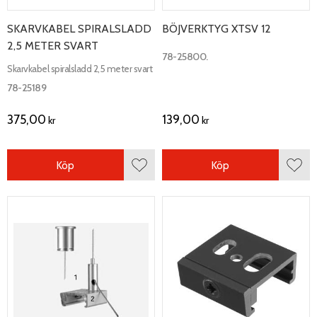
SKARVKABEL SPIRALSLADD
BÖJVERKTYG XTSV 12
2,5 METER SVART
78-25800.
Skarvkabel spiralsladd 2,5 meter svart
78-25189
375,00
139,00
kr
kr
Köp
Köp
Lägg till i favoriter
Lägg 