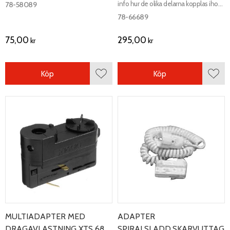
kopplingsschema.
info hur de olika delarna kopplas ihop,
78-58089
se kopplingsschema.
78-66689
75,00
295,00
kr
kr
Köp
Köp
Lägg till i favoriter
Lägg 
MULTIADAPTER MED
ADAPTER
DRAGAVLASTNING XTS 68
SPIRALSLADD,SKARVUTTAG