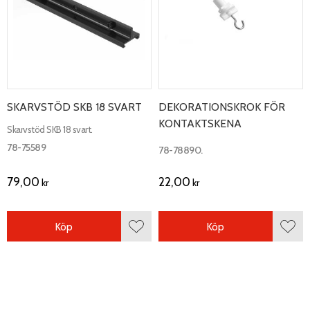
SKARVSTÖD SKB 18 SVART
DEKORATIONSKROK FÖR
KONTAKTSKENA
Skarvstöd SKB 18 svart.
78-75589
78-78890.
79,00
22,00
kr
kr
Köp
Köp
Lägg till i favoriter
Lägg 