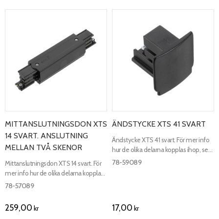
MITTANSLUTNINGSDON XTS
ÄNDSTYCKE XTS 41 SVART
14 SVART. ANSLUTNING
Ändstycke XTS 41 svart. För mer info
MELLAN TVÅ SKENOR
hur de olika delarna kopplas ihop, se
kopplingsschema.
78-59089
Mittanslutningsdon XTS 14 svart. För
mer info hur de olika delarna kopplas
ihop, se kopplingsschema.
78-57089
259,00
17,00
kr
kr