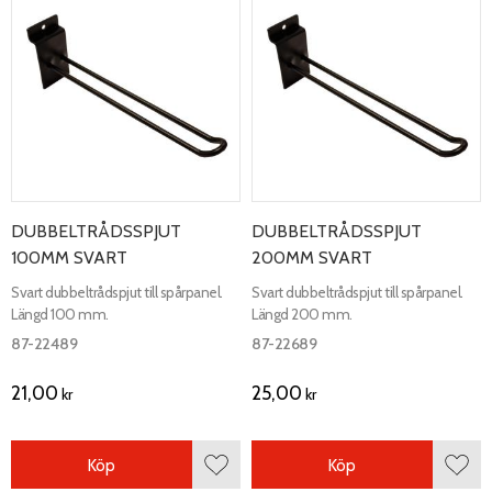
DUBBELTRÅDSSPJUT
DUBBELTRÅDSSPJUT
100MM SVART
200MM SVART
Svart dubbeltrådspjut till spårpanel.
Svart dubbeltrådspjut till spårpanel.
Längd 100 mm.
Längd 200 mm.
87-22489
87-22689
21,00
25,00
kr
kr
Köp
Köp
Lägg till i favoriter
Lägg 