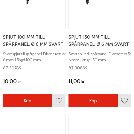
SPJUT 100 MM TILL
SPJUT 150 MM TILL
SPÅRPANEL, Ø 6 MM SVART
SPÅRPANEL, Ø 6 MM SVART
Svart spjut till spårpanel. Diametern är
Svart spjut till spårpanel. Diametern är
6 mm. Längd 100 mm.
6 mm. Längd 150 mm.
87-30789
87-30889
10,00
11,00
kr
kr
Köp
Köp
Lägg till i favoriter
Lägg 