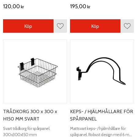
120,00
195,00
kr
kr
Köp
Köp
Lägg till i favoriter
Lägg 
TRÅDKORG 300 x 300 x
KEPS- / HJÄLMHÅLLARE FÖR
H150 MM SVART
SPÅRPANEL
Svart trådkorg för spårpanel.
Mattsvart keps- / hjälmhållare för
300x300x150 mm
spårpanel. Robust design med 6 mm