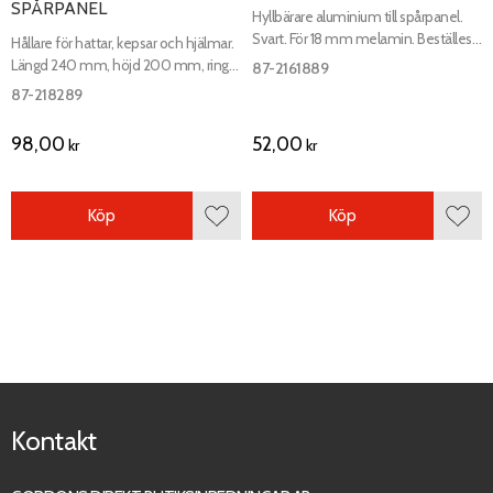
SPÅRPANEL
Hyllbärare aluminium till spårpanel.
Svart. För 18 mm melamin. Beställes
Hållare för hattar, kepsar och hjälmar.
styck.
Längd 240 mm, höjd 200 mm, ring
87-2161889
140 mm
87-218289
98,00
52,00
kr
kr
Köp
Köp
Lägg till i favoriter
Lägg 
Kontakt