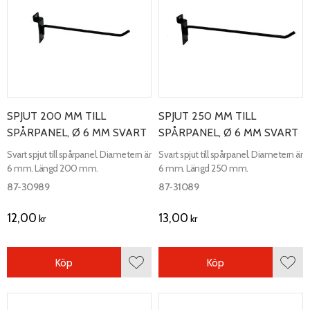
SPJUT 200 MM TILL
SPJUT 250 MM TILL
SPÅRPANEL, Ø 6 MM SVART
SPÅRPANEL, Ø 6 MM SVART
Svart spjut till spårpanel. Diametern är
Svart spjut till spårpanel. Diametern är
6 mm. Längd 200 mm.
6 mm. Längd 250 mm.
87-30989
87-31089
12,00
13,00
kr
kr
Köp
Köp
Lägg till i favoriter
Lägg 