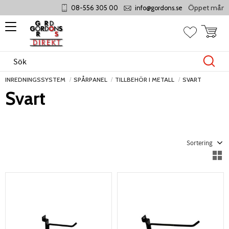
Öppet måndag -
08-556 305 00
info@gordons.se
Meny
Kundvag
Favoriter
INREDNINGSSYSTEM
SPÅRPANEL
TILLBEHÖR I METALL
SVART
Svart
Välj sortering
V