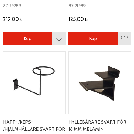
tråd.
87-29289
87-21989
219,00
125,00
kr
kr
Köp
Köp
Lägg till i favoriter
Lägg 
HATT- /KEPS-
HYLLEBÄRARE SVART FÖR
/HJÄLMHÅLLARE SVART FÖR
18 MM MELAMIN