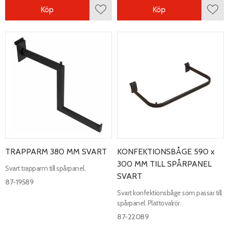
Köp
Köp
Lägg till i favoriter
Lägg 
TRAPPARM 380 MM SVART
KONFEKTIONSBÅGE 590 x
300 MM TILL SPÅRPANEL
Svart trapparm till spårpanel.
SVART
87-19589
Svart konfektionsbåge som passar till
spårpanel. Plattovalrör.
87-22089