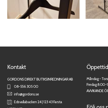
Kontakt
Öppettid
Måndag - Tor
GORDONS DIREKT BUTIKSINREDNINGAR AB
Fredag 8:00-
08-556 305 00
AVVIKANDE Ö
info@gordons.se
Edsvallabacken 24 | 123 43 Farsta
Följ oss 