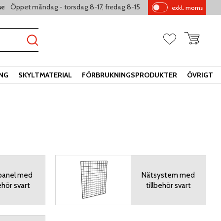
Öppet måndag - torsdag 8-17, fredag 8-15
se
exkl. moms
Pr
is
er
Kundvagn
Favoriter
vi
sa
s
ING
SKYLTMATERIAL
FÖRBRUKNINGSPRODUKTER
ÖVRIGT
panel med
Nätsystem med
ehör svart
tillbehör svart