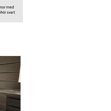
nor med
ehör svart