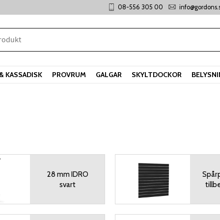
08-556 305 00
info@gordons.
& KASSADISK
PROVRUM
GALGAR
SKYLTDOCKOR
BELYSN
28 mm IDRO
Spår
svart
tillb