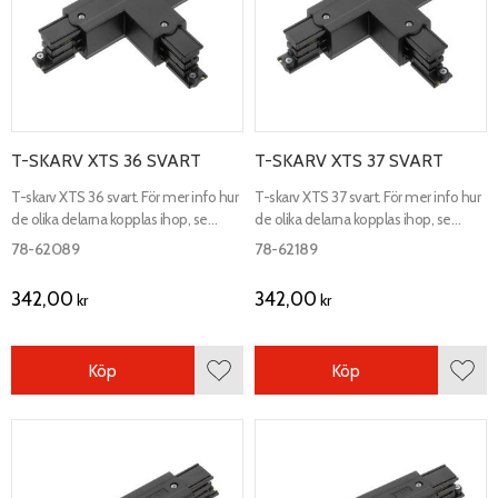
T-SKARV XTS 36 SVART
T-SKARV XTS 37 SVART
T-skarv XTS 36 svart. För mer info hur
T-skarv XTS 37 svart. För mer info hur
de olika delarna kopplas ihop, se
de olika delarna kopplas ihop, se
kopplingsschema.
kopplingsschema.
78-62089
78-62189
342,00
342,00
kr
kr
Köp
Köp
Lägg till i favoriter
Lägg 