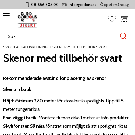
Öppet måndag - torsdag 
08-556 305 00
info@gordons.se
Meny
Kundvag
Favoriter
SVARTLACKAD INREDNING
SKENOR MED TILLBEHÖR SVART
Skenor med tillbehör svart
Rekommenderade avstånd för placering av skenor
Skenor i butik
Höjd:
Minimum 2,80 meter för stora butiksspotlights. Upp till 5
meter fungerar bra.
Från vägg i butik:
Montera skenan cirka 1 meter ut från produkter.
Skyltfönster
: Så nära fönstret som möjligt så att spotlights riktas
snett inåt. Man vill inte att spotlights skall lysa mot den som tittar