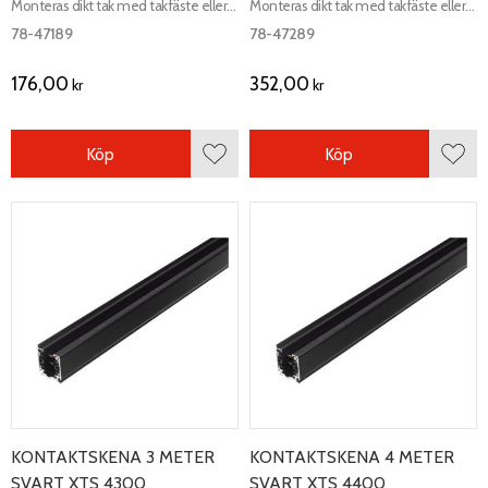
Monteras dikt tak med takfäste eller
Monteras dikt tak med takfäste eller
med wirependling minst 2.2 meter
med wirependling minst 2.2 meter
78-47189
78-47289
över golv.
över golv.
176,00
352,00
kr
kr
Köp
Köp
Lägg till i favoriter
Lägg 
KONTAKTSKENA 3 METER
KONTAKTSKENA 4 METER
SVART XTS 4300
SVART XTS 4400