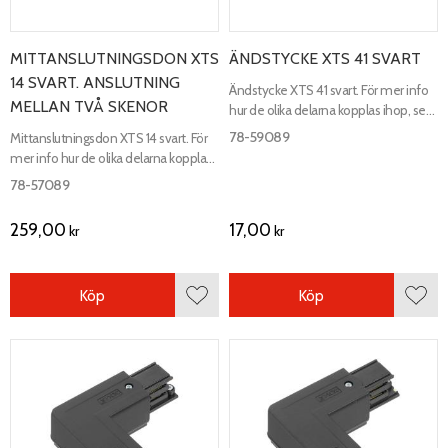
MITTANSLUTNINGSDON XTS
ÄNDSTYCKE XTS 41 SVART
14 SVART. ANSLUTNING
Ändstycke XTS 41 svart. För mer info
MELLAN TVÅ SKENOR
hur de olika delarna kopplas ihop, se
kopplingsschema.
78-59089
Mittanslutningsdon XTS 14 svart. För
mer info hur de olika delarna kopplas
ihop, se kopplingsschema.
78-57089
259,00
17,00
kr
kr
Köp
Köp
Lägg till i favoriter
Lägg 