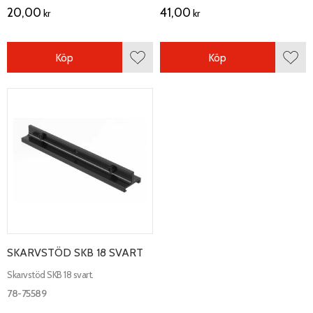
20,00
41,00
kr
kr
Köp
Köp
Lägg till i favoriter
Lägg 
SKARVSTÖD SKB 18 SVART
Skarvstöd SKB 18 svart.
78-75589