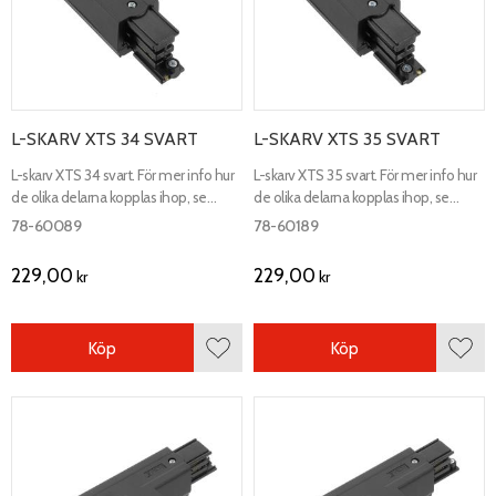
L-SKARV XTS 34 SVART
L-SKARV XTS 35 SVART
L-skarv XTS 34 svart. För mer info hur
L-skarv XTS 35 svart. För mer info hur
de olika delarna kopplas ihop, se
de olika delarna kopplas ihop, se
kopplingsschema.
kopplingsschema.
78-60089
78-60189
229,00
229,00
kr
kr
Köp
Köp
Lägg till i favoriter
Lägg 