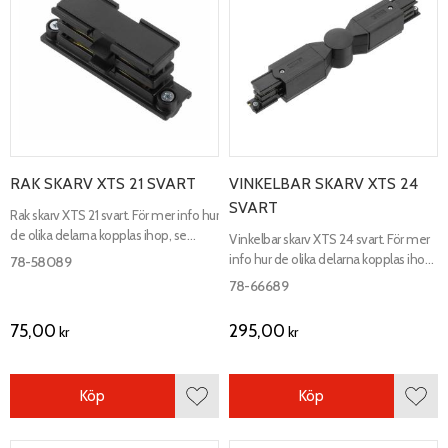
RAK SKARV XTS 21 SVART
VINKELBAR SKARV XTS 24
SVART
Rak skarv XTS 21 svart. För mer info hur
de olika delarna kopplas ihop, se
Vinkelbar skarv XTS 24 svart. För mer
kopplingsschema.
info hur de olika delarna kopplas ihop,
78-58089
se kopplingsschema.
78-66689
75,00
295,00
kr
kr
Köp
Köp
Lägg till i favoriter
Lägg 