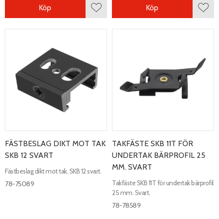
Köp
Köp
Lägg till i favoriter
Lägg 
FÄSTBESLAG DIKT MOT TAK
TAKFÄSTE SKB 11T FÖR
SKB 12 SVART
UNDERTAK BÄRPROFIL 25
MM. SVART
Fästbeslag dikt mot tak. SKB 12 svart.
Takfäste SKB 11T för undertak bärprofil
78-75089
25 mm. Svart.
78-78589