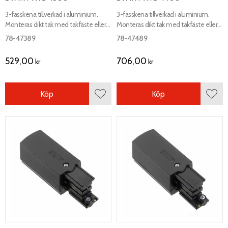
3-fasskena tillverkad i aluminium.
3-fasskena tillverkad i aluminium.
Monteras dikt tak med takfäste eller
Monteras dikt tak med takfäste eller
med wirependling minst 2.2 meter
med wirependling minst 2.2 meter
78-47389
78-47489
över golv.
över golv.
529,00
706,00
kr
kr
Köp
Köp
Lägg till i favoriter
Lägg 