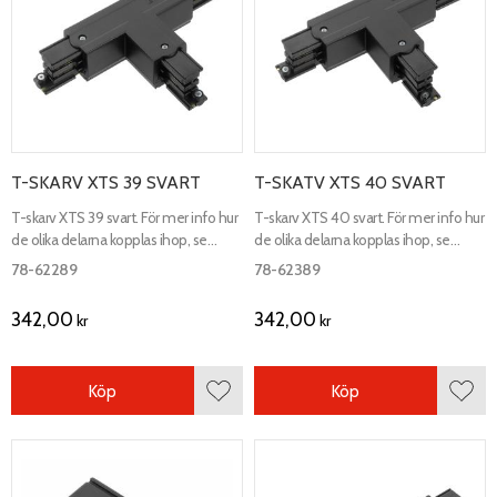
T-SKARV XTS 39 SVART
T-SKATV XTS 40 SVART
T-skarv XTS 39 svart. För mer info hur
T-skarv XTS 40 svart. För mer info hur
de olika delarna kopplas ihop, se
de olika delarna kopplas ihop, se
kopplingsschema.
kopplingsschema.
78-62289
78-62389
342,00
342,00
kr
kr
Köp
Köp
Lägg till i favoriter
Lägg 