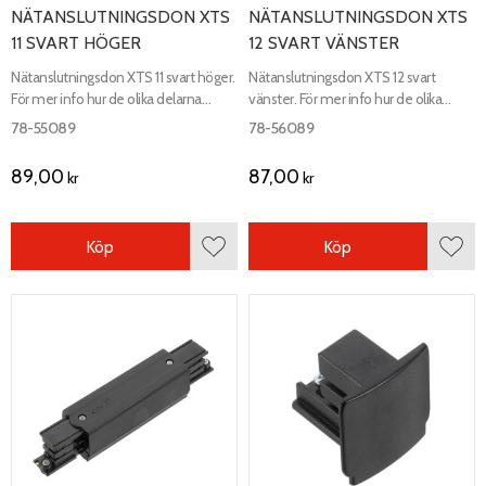
NÄTANSLUTNINGSDON XTS
NÄTANSLUTNINGSDON XTS
11 SVART HÖGER
12 SVART VÄNSTER
Nätanslutningsdon XTS 11 svart höger.
Nätanslutningsdon XTS 12 svart
För mer info hur de olika delarna
vänster. För mer info hur de olika
kopplas ihop, se kopplingsschema.
delarna kopplas ihop, se
78-55089
78-56089
kopplingsschema.
89,00
87,00
kr
kr
Köp
Köp
Lägg till i favoriter
Lägg 